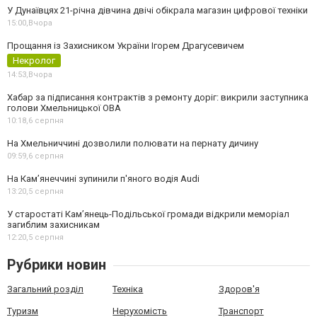
У Дунаївцях 21-річна дівчина двічі обікрала магазин цифрової техніки
15:00,
Вчора
Прощання із Захисником України Ігорем Драгусевичем
Некролог
14:53,
Вчора
Хабар за підписання контрактів з ремонту доріг: викрили заступника
голови Хмельницької ОВА
10:18,
6 серпня
На Хмельниччині дозволили полювати на пернату дичину
09:59,
6 серпня
На Камʼянеччині зупинили п'яного водія Audi
13:20,
5 серпня
У старостаті Кам’янець-Подільської громади відкрили меморіал
загиблим захисникам
12:20,
5 серпня
Рубрики новин
Загальний розділ
Техніка
Здоров'я
Туризм
Нерухомість
Транспорт