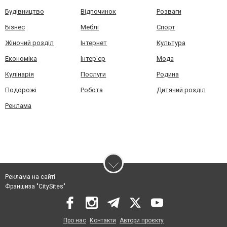
Будівництво
Відпочинок
Розваги
Бізнес
Меблі
Спорт
Жіночий розділ
Інтернет
Культура
Економіка
Інтер'єр
Мода
Кулінарія
Послуги
Родина
Подорожі
Робота
Дитячий розділ
Реклама
Реклама на сайті
Франшиза "CitySites"
Про нас
Контакти
Автори проєкту