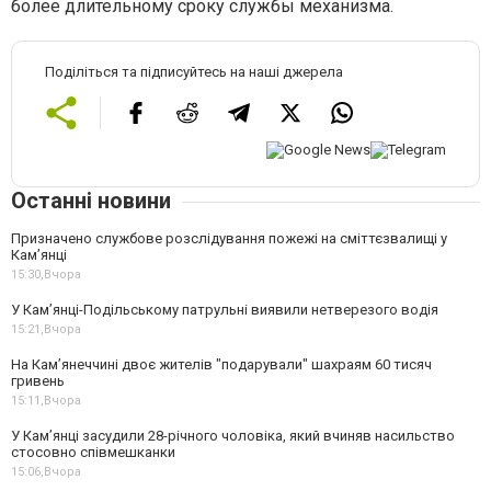
более длительному сроку службы механизма.
Поділіться та підписуйтесь на наші джерела
Останні новини
Призначено службове розслідування пожежі на сміттєзвалищі у
Кам’янці
15:30,
Вчора
У Кам’янці-Подільському патрульні виявили нетверезого водія
15:21,
Вчора
На Камʼянеччині двоє жителів "подарували" шахраям 60 тисяч
гривень
15:11,
Вчора
У Камʼянці засудили 28-річного чоловіка, який вчиняв насильство
стосовно співмешканки
15:06,
Вчора