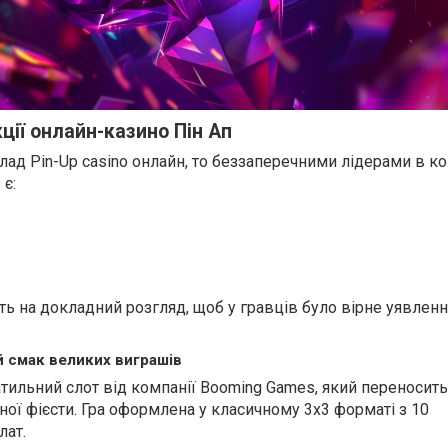
ції онлайн-казино Пін Ап
ад Pin-Up casino онлайн, то беззаперечними лідерами в ко
 є:
ють на докладний розгляд, щоб у гравців було вірне уявленн
ий смак великих виграшів
тильний слот від компанії Booming Games, який переносить
няної фієсти. Гра оформлена у класичному 3х3 форматі з 10
лат.