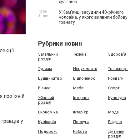
хуліганів
13:08,
У Камʼянці засудили 40-річного
31 липня
чоловіка, у якого виявили бойову
гранату
Рубрики новин
лекції
Загальний
Техніка
Здоров'я
розділ
Туризм
Нерухомість
Транспорт
Будівництво
Відпочинок
Розваги
Бізнес
Меблі
Спорт
я про їхній
Жіночий
Інтернет
Культура
розділ
Економіка
Інтер'єр
Мода
 гравців у
Кулінарія
Послуги
Родина
Подорожі
Робота
Дитячий
розділ