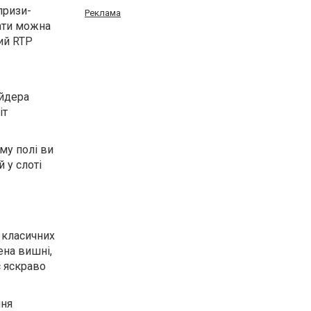
призи-
Реклама
лати можна
ний RTP
айдера
іт
му полі ви
 у слоті
т класичних
ена вишні,
є яскраво
ння