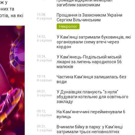
громади відкрили меморіал
ож у
загиблим захисникам
них та
ів, на які
15:08,
Прощання із Захисником України
4 серпня
Сергієм Вільчинським
Некролог
14:52,
У Кам’янці затримали буковинців, які
4 серпня
організували схему втечі через
кордон
10:24,
У Кам’янець-Подільській міській
4 серпня
лікарні за липень народилося 56
малюків
10:14,
Частина Кам'янця залишилась без
4 серпня
води
09:21,
У Дунаївцях планують "з нуля"
3 серпня
збудувати котельню для освітнього
закладу
09:12,
На Камʼянеччині перейменували 6
3 серпня
вулиць
09:21,
Вчинили бійку в парку: у Кам’янці
1 серпня
затримали трьох неповнолітніх