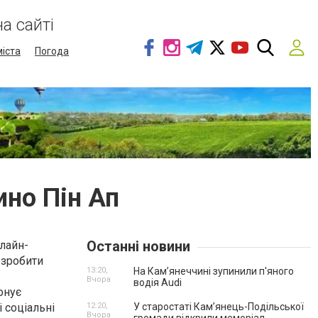
а сайті
міста
Погода
ино Пін Ап
Останні новини
нлайн-
 зробити
13:20,
На Камʼянеччині зупинили п'яного
Вчора
водія Audi
онує
 соціальні
12:20,
У старостаті Кам’янець-Подільської
Вчора