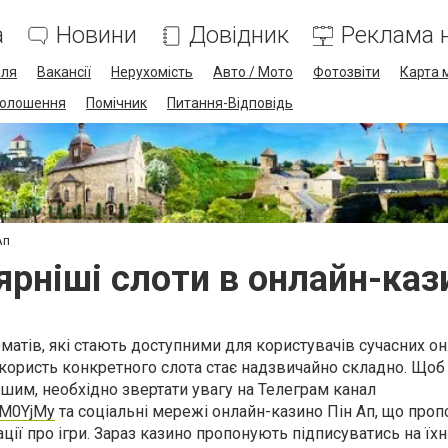
а
Новини
Довідник
Реклама н
лля
Вакансії
Нерухомість
Авто / Мото
Фотозвіти
Карта 
олошення
Помічник
Питання-Відповідь
Ап
рніші слоти в онлайн-каз
оматів, які стають доступними для користувачів сучасних о
 користь конкретного слота стає надзвичайно складно. Щоб
ішим, необхідно звертати увагу на Телеграм канал
EM0YjMy
та соціальні мережі онлайн-казино Пін Ап, що проп
ії про ігри. Зараз казино пропонують підписуватись на їхні