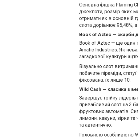
Основна фішка Flaming Chi
джекпоти, розмір яких м
отримати як в основній г
слота дорівнює 95,48%, а
Book of Aztec — скарби д
Book of Aztec — ще один 
Amatic Industries. Як нев
загадкової культури ацте
Візуально слот витримани
побачите піраміди, статуї
фіксована, їх лише 10.
Wild Cash — класика з в
Завершує трійку лідерів 
привабливий слот на 3 ба
фруктових автоматів. Сим
лимони, кавуни, зірки та
та автентично.
Головною особливістю Wil