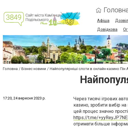
Головн
Афіша
Дозві
Довідкова
Ог
Головна
Бізнес новини
Найпопулярніші слоти в онлайн-казино Пін 
Найпопуля
1
7
:
2
0
,
2
4
в
е
р
е
с
н
я
2
0
2
3
р
.
Через тисячі ігрових авт
казино, зробити вибір на
цей процес значно прост
https://t.me/+yyReyJP7N
отримати більше інформац