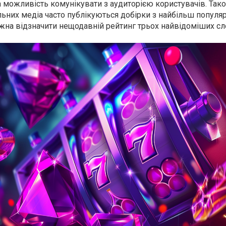
а можливість комунікувати з аудиторією користувачів. Так
льних медіа часто публікуються добірки з найбільш популяр
ожна відзначити нещодавній рейтинг трьох найвідоміших слот