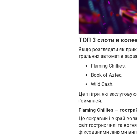
ТОП 3 слоти в колек
Якщо розглядати як прикл
гральних автоматів зараз
Flaming Chillies;
Book of Aztec;
Wild Cash.
Це ті ігри, які заслугову
ґеймплей.
Flaming Chillies — гостр
Це яскравий і вкрай вола
світ гострих чилі та вог
фіксованими лініями вип