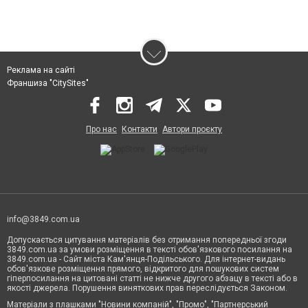
Реклама на сайті
Франшиза "CitySites"
Про нас
Контакти
Автори проєкту
info@3849.com.ua
Допускається цитування матеріалів без отримання попередньої згоди
3849.com.ua за умови розміщення в тексті обов'язкового посилання на
3849.com.ua - Сайт міста Кам'янця-Подільського. Для інтернет-видань
обов'язкове розміщення прямого, відкритого для пошукових систем
гіперпосилання на цитовані статті не нижче другого абзацу в тексті або в
якості джерела. Порушення виняткових прав переслідується Законом.
Матеріали з плашками "Новини компаній", "Промо", "Партнерський