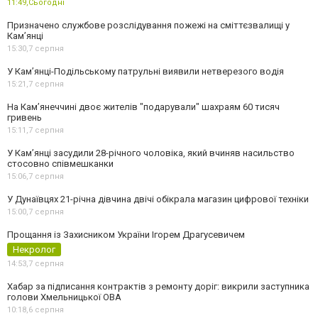
11:49,
Сьогодні
Призначено службове розслідування пожежі на сміттєзвалищі у
Кам’янці
15:30,
7 серпня
У Кам’янці-Подільському патрульні виявили нетверезого водія
15:21,
7 серпня
На Камʼянеччині двоє жителів "подарували" шахраям 60 тисяч
гривень
15:11,
7 серпня
У Камʼянці засудили 28-річного чоловіка, який вчиняв насильство
стосовно співмешканки
15:06,
7 серпня
У Дунаївцях 21-річна дівчина двічі обікрала магазин цифрової техніки
15:00,
7 серпня
Прощання із Захисником України Ігорем Драгусевичем
Некролог
14:53,
7 серпня
Хабар за підписання контрактів з ремонту доріг: викрили заступника
голови Хмельницької ОВА
10:18,
6 серпня