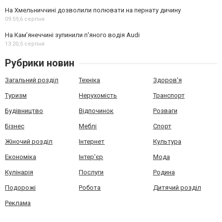
На Хмельниччині дозволили полювати на пернату дичину
09:59,
6 серпня
На Камʼянеччині зупинили п'яного водія Audi
13:20,
5 серпня
Рубрики новин
Загальний розділ
Техніка
Здоров'я
Туризм
Нерухомість
Транспорт
Будівництво
Відпочинок
Розваги
Бізнес
Меблі
Спорт
Жіночий розділ
Інтернет
Культура
Економіка
Інтер'єр
Мода
Кулінарія
Послуги
Родина
Подорожі
Робота
Дитячий розділ
Реклама