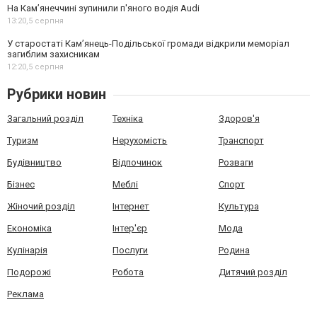
На Камʼянеччині зупинили п'яного водія Audi
13:20,
5 серпня
У старостаті Кам’янець-Подільської громади відкрили меморіал
загиблим захисникам
12:20,
5 серпня
Рубрики новин
Загальний розділ
Техніка
Здоров'я
Туризм
Нерухомість
Транспорт
Будівництво
Відпочинок
Розваги
Бізнес
Меблі
Спорт
Жіночий розділ
Інтернет
Культура
Економіка
Інтер'єр
Мода
Кулінарія
Послуги
Родина
Подорожі
Робота
Дитячий розділ
Реклама