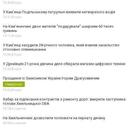
15:30,
Вчора
У Кам’янці-Подільському патрульні виявили нетверезого водія
15:21,
Вчора
На Камʼянеччині двоє жителів "подарували" шахраям 60 тисяч
гривень
15:11,
Вчора
У Камʼянці засудили 28-річного чоловіка, який вчиняв насильство
стосовно співмешканки
15:06,
Вчора
У Дунаївцях 21-річна дівчина двічі обікрала магазин цифрової техніки
15:00,
Вчора
Прощання із Захисником України Ігорем Драгусевичем
Некролог
14:53,
Вчора
Хабар за підписання контрактів з ремонту доріг: викрили заступника
голови Хмельницької ОВА
10:18,
6 серпня
На Хмельниччині дозволили полювати на пернату дичину
09:59,
6 серпня