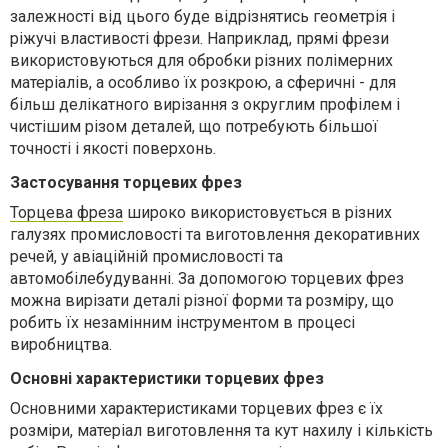
залежності від цього буде відрізнятись геометрія і
ріжучі властивості фрези. Наприклад, прямі фрези
використовуються для обробки різних полімерних
матеріалів, а особливо їх розкрою, а сферичні - для
більш делікатного вирізання з округлим профілем і
чистішим різом деталей, що потребують більшої
точності і якості поверхонь.
Застосування торцевих фрез
Торцев
а
фрез
а
широко використовується в різних
галузях промисловості
та виготовлення декоративних
речей
,
у
авіаційн
ій
промислов
о
сті та
автомобілебудуванні. За допомогою торцевих фрез
можна вирізати деталі різної форми та розміру, що
робить їх незамінним інструментом в процесі
виробництва.
Основні характеристики торцевих фрез
Основними характеристиками торцевих фрез є їх
розміри, матеріал виготовлення та кут нахилу
і кількість