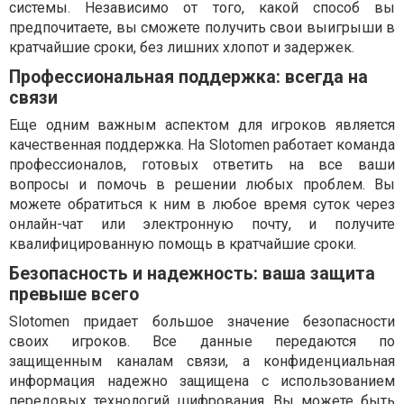
системы. Независимо от того, какой способ вы
предпочитаете, вы сможете получить свои выигрыши в
кратчайшие сроки, без лишних хлопот и задержек.
Профессиональная поддержка: всегда на
связи
Еще одним важным аспектом для игроков является
качественная поддержка. На Slotomen работает команда
профессионалов, готовых ответить на все ваши
вопросы и помочь в решении любых проблем. Вы
можете обратиться к ним в любое время суток через
онлайн-чат или электронную почту, и получите
квалифицированную помощь в кратчайшие сроки.
Безопасность и надежность: ваша защита
превыше всего
Slotomen придает большое значение безопасности
своих игроков. Все данные передаются по
защищенным каналам связи, а конфиденциальная
информация надежно защищена с использованием
передовых технологий шифрования. Вы можете быть