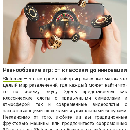
Разнообразие игр: от классики до инноваций
Slotomen
— это не просто набор игровых автоматов, это
целый мир развлечений, где каждый может найти что-
то по своему вкусу. Здесь представлены как
классические слоты с привычными символами и
атмосферой, так и современные видеослоты с
захватывающими сюжетами и уникальными бонусами.
Независимо от того, любите ли вы традиционные
фруктовые машины или предпочитаете современные
3D-слоты, на Slotomen вы обязательно найдете что-то,