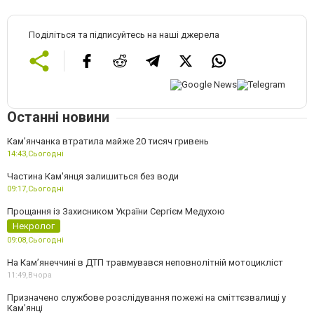
Поділіться та підписуйтесь на наші джерела
Останні новини
Камʼянчанка втратила майже 20 тисяч гривень
14:43,
Сьогодні
Частина Кам'янця залишиться без води
09:17,
Сьогодні
Прощання із Захисником України Сергієм Медухою
Некролог
09:08,
Сьогодні
На Кам’янеччині в ДТП травмувався неповнолітній мотоцикліст
11:49,
Вчора
Призначено службове розслідування пожежі на сміттєзвалищі у
Кам’янці