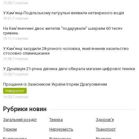
15:30,
7 серпня
У Кам’янці-Подільському патрульні виявили нетверезого водія
15:21,
7 серпня
На Камʼянеччині двоє жителів "подарували" шахраям 60 тисяч
гривень
15:11,
7 серпня
У Камʼянці засудили 28-річного чоловіка, який вчиняв насильство
стосовно співмешканки
15:06,
7 серпня
У Дунаївцях 21-річна дівчина двічі обікрала магазин цифрової техніки
15:00,
7 серпня
Прощання із Захисником України Ігорем Драгусевичем
Некролог
14:53,
7 серпня
Рубрики новин
Загальний розділ
Техніка
Здоров'я
Туризм
Нерухомість
Транспорт
Будівництво
Відпочинок
Розваги