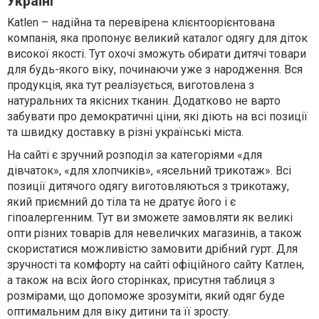
Україні
Katlen – надійна та перевірена клієнтоорієнтована
компанія, яка пропонує великий каталог одягу для діток
високої якості. Тут охочі зможуть обирати дитячі товари
для будь-якого віку, починаючи уже з народження. Вся
продукція, яка тут реалізується, виготовлена з
натуральних та якісних тканин. Додатково не варто
забувати про демократичні ціни, які діють на всі позиції
та швидку доставку в різні українські міста.
На сайті є зручний розподіл за категоріями «для
дівчаток», «для хлопчиків», «ясельний трикотаж». Всі
позиції дитячого одягу виготовляються з трикотажу,
який приємний до тіла та не дратує його і є
гіпоалергенним. Тут ви зможете замовляти як великі
опти різних товарів для невеличких магазинів, а також
скористатися можливістю замовити дрібний гурт. Для
зручності та комфорту на сайті офіційного сайту Катлен,
а також на всіх його сторінках, присутня таблиця з
розмірами, що допоможе зрозуміти, який одяг буде
оптимальним для віку дитини та її зросту.