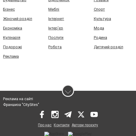
Бізнес
Меблі
Спорт
Жіночий розділ
Інтернет
Культура
Економіка
Інтер'єр
Мода
Кулінарія
Послуги
Родина
Подорожі
Робота
Дитячий розділ
Реклама
Реклама на сайті
Франшиза "CitySites"
Про нас
Контакти
Автори проєкту