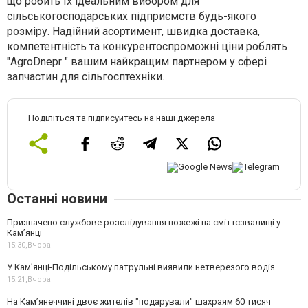
що робить їх ідеальним вибором для
сільськогосподарських підприємств будь-якого
розміру. Надійний асортимент, швидка доставка,
компетентність та конкурентоспроможні ціни роблять
"AgroDnepr " вашим найкращим партнером у сфері
запчастин для сільгосптехніки.
Поділіться та підписуйтесь на наші джерела
Останні новини
Призначено службове розслідування пожежі на сміттєзвалищі у
Кам’янці
15:30,
Вчора
У Кам’янці-Подільському патрульні виявили нетверезого водія
15:21,
Вчора
На Камʼянеччині двоє жителів "подарували" шахраям 60 тисяч