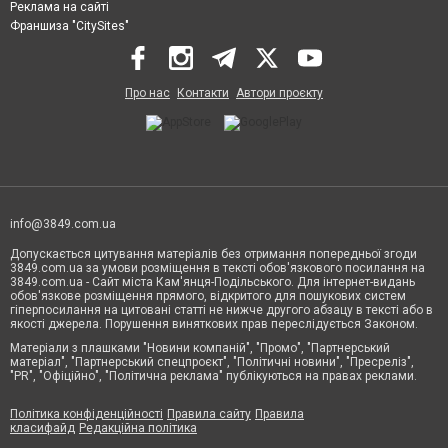
Реклама на сайті
Франшиза "CitySites"
Про нас
Контакти
Автори проєкту
info@3849.com.ua
Допускається цитування матеріалів без отримання попередньої згоди
3849.com.ua за умови розміщення в тексті обов'язкового посилання на
3849.com.ua - Сайт міста Кам'янця-Подільського. Для інтернет-видань
обов'язкове розміщення прямого, відкритого для пошукових систем
гіперпосилання на цитовані статті не нижче другого абзацу в тексті або в
якості джерела. Порушення виняткових прав переслідується Законом.
Матеріали з плашками "Новини компаній", "Промо", "Партнерський
матеріал", "Партнерський спецпроєкт", "Політичні новини", "Пресреліз",
"PR", "Офіційно", "Політична реклама" публікуються на правах реклами.
Політика конфіденційності
Правила сайту
Правила
класифайд
Редакційна політика