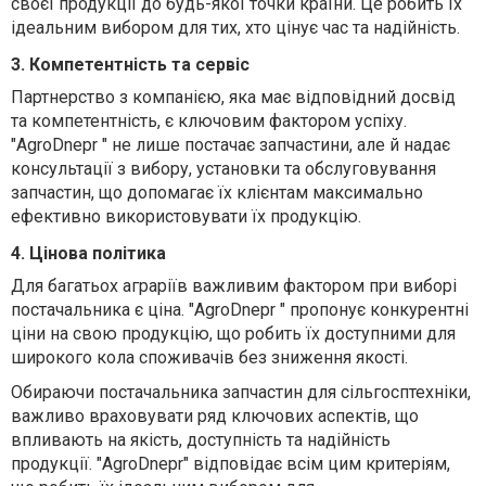
своєї продукції до будь-якої точки країни. Це робить їх
ідеальним вибором для тих, хто цінує час та надійність.
3. Компетентність та сервіс
Партнерство з компанією, яка має відповідний досвід
та компетентність, є ключовим фактором успіху.
"AgroDnepr " не лише постачає запчастини, але й надає
консультації з вибору, установки та обслуговування
запчастин, що допомагає їх клієнтам максимально
ефективно використовувати їх продукцію.
4. Цінова політика
Для багатьох аграріїв важливим фактором при виборі
постачальника є ціна. "AgroDnepr " пропонує конкурентні
ціни на свою продукцію, що робить їх доступними для
широкого кола споживачів без зниження якості.
Обираючи постачальника запчастин для сільгосптехніки,
важливо враховувати ряд ключових аспектів, що
впливають на якість, доступність та надійність
продукції. "AgroDnepr" відповідає всім цим критеріям,