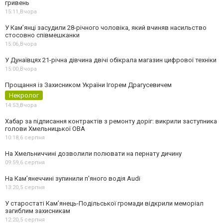
гривень
15:11,
Вчора
У Камʼянці засудили 28-річного чоловіка, який вчиняв насильство
стосовно співмешканки
15:06,
Вчора
У Дунаївцях 21-річна дівчина двічі обікрала магазин цифрової техніки
15:00,
Вчора
Прощання із Захисником України Ігорем Драгусевичем
Некролог
14:53,
Вчора
Хабар за підписання контрактів з ремонту доріг: викрили заступника
голови Хмельницької ОВА
10:18,
6 серпня
На Хмельниччині дозволили полювати на пернату дичину
09:59,
6 серпня
На Камʼянеччині зупинили п'яного водія Audi
13:20,
5 серпня
У старостаті Кам’янець-Подільської громади відкрили меморіал
загиблим захисникам
12:20,
5 серпня