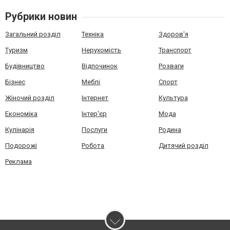
Рубрики новин
Загальний розділ
Техніка
Здоров'я
Туризм
Нерухомість
Транспорт
Будівництво
Відпочинок
Розваги
Бізнес
Меблі
Спорт
Жіночий розділ
Інтернет
Культура
Економіка
Інтер'єр
Мода
Кулінарія
Послуги
Родина
Подорожі
Робота
Дитячий розділ
Реклама