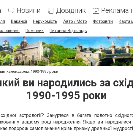
а
Новини
Довідник
Реклама н
лля
Вакансії
Нерухомість
Авто / Мото
Фотозвіти
Карта 
олошення
Помічник
Питання-Відповідь
дним календарем: 1990-1995 роки
який ви народились за сх
1990-1995 роки
східної астрології? Зануртеся в багате полотно східног
риховані у вашому році народження. Якщо ви народилися 
екає подорож самопізнання крізь призму древньої мудрості