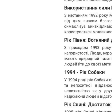
Використання сили 
З настанням 1992 року М
під цим знаком благос
символізує винахідливіс
користуватися можливос
Рік Півня: Вогняний
З приходом 1993 року 
напористості. Люди, наро
мають природний талант
людей йти до своєї мети
1994 - Рік Собаки
У 1994 році рік Собаки в
та непохитної віддано
непохитністю як у дружб
надихаючи людей відстоюв
Рік Свині: Достаток