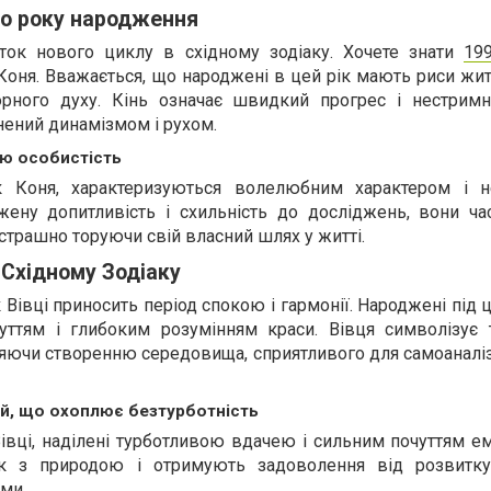
о року народження
ток нового циклу в східному зодіаку. Хочете знати
199
к Коня. Вважається, що народжені в цей рік мають риси жит
юрного духу. Кінь означає швидкий прогрес і нестримн
нений динамізмом і рухом.
ою особистість
к Коня, характеризуються волелюбним характером і н
ену допитливість і схильність до досліджень, вони ча
трашно торуючи свій власний шлях у житті.
 Східному Зодіаку
к Вівці приносить період спокою і гармонії. Народжені під
чуттям і глибоким розумінням краси. Вівця символізує т
ияючи створенню середовища, сприятливого для самоаналіз
кій, що охоплює безтурботність
івці, наділені турботливою вдачею і сильним почуттям ем
ок з природою і отримують задоволення від розвитку
ми.