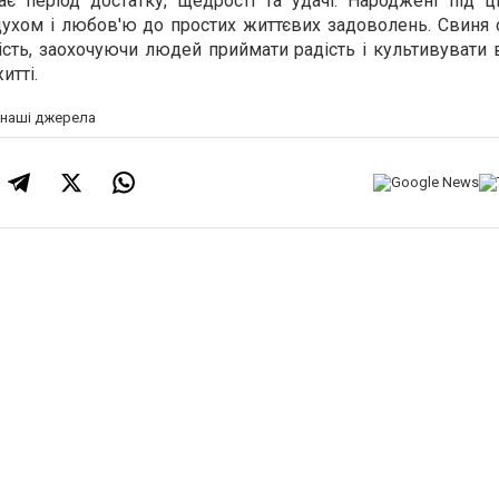
ає період достатку, щедрості та удачі. Народжені під 
ухом і любов'ю до простих життєвих задоволень. Свиня 
ість, заохочуючи людей приймати радість і культивувати 
итті.
а наші джерела