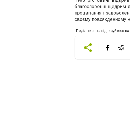
1995 рік Свині відкрив
благословенні щедрим д
процвітання і задоволен
своєму повсякденному ж
Поділіться та підписуйтесь н