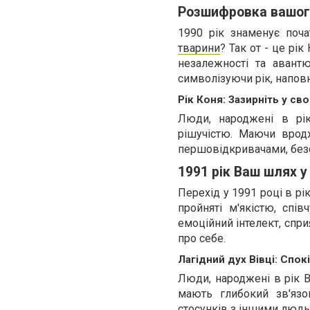
Розшифровка вашог
1990 рік знаменує поча
тварини
? Так от - це рі
незалежності та авант
символізуючи рік, напов
Рік Коня: Зазирніть у св
Люди, народжені в рі
рішучістю. Маючи вродж
першовідкривачами, безс
1991 рік Ваш шлях у
Перехід у 1991 році в рі
пройняті м'якістю, спів
емоційний інтелект, спр
про себе.
Лагідний дух Вівці: Спо
Люди, народжені в рік В
мають глибокий зв'яз
стосунків з іншими людь