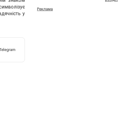
цим знаком
символізує
Реклама
вдячність у