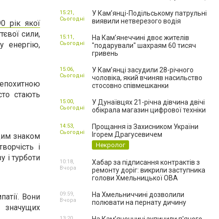
15:21,
У Кам’янці-Подільському патрульні
Сьогодні
виявили нетверезого водія
0 рік якої
тєвої сили,
15:11,
На Камʼянеччині двоє жителів
у енергію,
Сьогодні
"подарували" шахраям 60 тисяч
гривень
15:06,
У Камʼянці засудили 28-річного
Сьогодні
чоловіка, який вчиняв насильство
епохитною
стосовно співмешканки
сто стають
15:00,
У Дунаївцях 21-річна дівчина двічі
Сьогодні
обікрала магазин цифрової техніки
14:53,
Прощання із Захисником України
Сьогодні
Ігорем Драгусевичем
 цим знаком
Некролог
ворчість і
у і турботи
10:18,
Хабар за підписання контрактів з
Вчора
ремонту доріг: викрили заступника
голови Хмельницької ОВА
09:59,
На Хмельниччині дозволили
патії. Вони
Вчора
полювати на пернату дичину
 значущих
13:20,