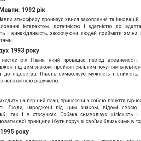
Мавпи: 1992 рік
авпи атмосферу пронизує хвиля захоплення та інновацій.
ловенні інтелектом, дотепністю і здатністю до адапта
ть і винахідливість, заохочуючи людей приймати зміни і
тями.
 дух 1993 року
настає рік Півня, який провіщає період впевненості, 
джені під цим знаком, пройняті сильним почуттям впевненос
 до лідерства. Півень символізує мужність і стійкість,
 з непохитною рішучістю.
иходить на перший план, приносячи з собою почуття вірнос
сті. Люди, народжені під цим знаком, відомі своєю 
і, так і в стосунках. Собака символізує цілісність і в
ати свої принципи і бути поруч зі своїми близькими в горі
 1995 року