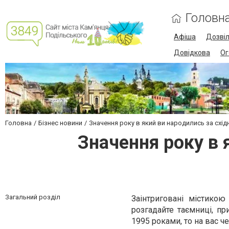
Головн
Афіша
Дозві
Довідкова
Ог
Головна
Бізнес новини
Значення року в який ви народились за схі
Значення року в 
Загальний розділ
Заінтриговані містикою 
розгадайте таємниці, п
1995 роками, то на вас ч