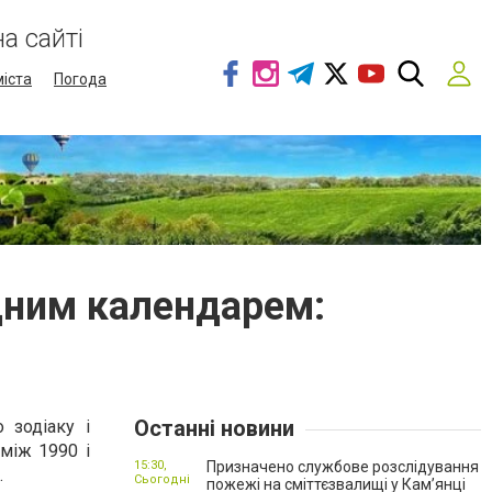
а сайті
міста
Погода
ідним календарем:
Останні новини
о зодіаку і
між 1990 і
15:30,
Призначено службове розслідування
.
Сьогодні
пожежі на сміттєзвалищі у Кам’янці