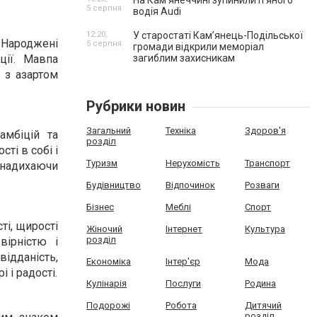
На Камʼянеччині зупинили п'яного
5 серпня
водія Audi
12:20,
У старостаті Кам’янець-Подільської
 Народжені
5 серпня
громади відкрили меморіал
ції. Мавпа
загиблим захисникам
 з азартом
Рубрики новин
Загальний
Техніка
Здоров'я
амбіцій та
розділ
ті в собі і
Туризм
Нерухомість
Транспорт
 надихаючи
Будівництво
Відпочинок
Розваги
Бізнес
Меблі
Спорт
ті, щирості
Жіночий
Інтернет
Культура
розділ
вірністю і
ідданість,
Економіка
Інтер'єр
Мода
 і радості.
Кулінарія
Послуги
Родина
Подорожі
Робота
Дитячий
розділ