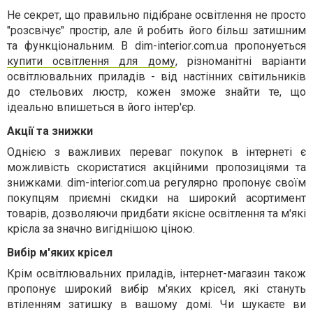
Не секрет, що правильно підібране освітлення не просто
"розсвічує" простір, але й робить його більш затишним
та функціональним.
В
dim
-
interior
.
com
.
ua
пропонуеться
купити освітлення для дому
, різноманітні варіанти
освітлювальних приладів - від настінних світильників
до стельових люстр, кожен зможе знайти те, що
ідеально впишеться в його інтер'єр.
Акції та знижки
Однією з важливих переваг покупок в інтернеті є
можливість скористатися акційними пропозиціями та
знижками.
dim
-
interior
.
com
.
ua
регулярно пропонує своїм
покупцям приємні скидки на широкий асортимент
товарів, дозволяючи придбати якісне освітлення та м'які
крісла за значно вигіднішою ціною.
Вибір м'яких крісел
Крім освітлювальних приладів, інтернет-магазин також
пропонує широкий вибір м'яких крісел, які стануть
втіленням затишку в вашому домі. Чи шукаєте ви