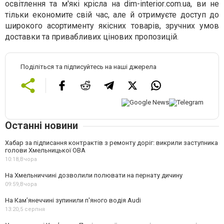
освітлення та м'які крісла на
dim
-
interior
.
com
.
ua
, ви не
тільки економите свій час, але й отримуєте доступ до
широкого асортименту якісних товарів, зручних умов
доставки та привабливих цінових пропозицій.
Поділіться та підписуйтесь на наші джерела
Останні новини
Хабар за підписання контрактів з ремонту доріг: викрили заступника
голови Хмельницької ОВА
10:18,
Вчора
На Хмельниччині дозволили полювати на пернату дичину
09:59,
Вчора
На Камʼянеччині зупинили п'яного водія Audi
13:20,
5 серпня