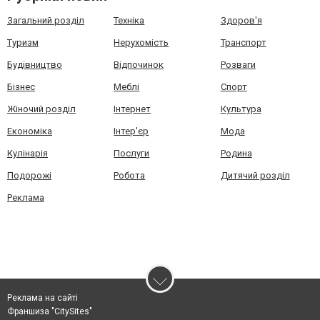
Загальний розділ
Техніка
Здоров'я
Туризм
Нерухомість
Транспорт
Будівництво
Відпочинок
Розваги
Бізнес
Меблі
Спорт
Жіночий розділ
Інтернет
Культура
Економіка
Інтер'єр
Мода
Кулінарія
Послуги
Родина
Подорожі
Робота
Дитячий розділ
Реклама
Реклама на сайті
Франшиза "CitySites"