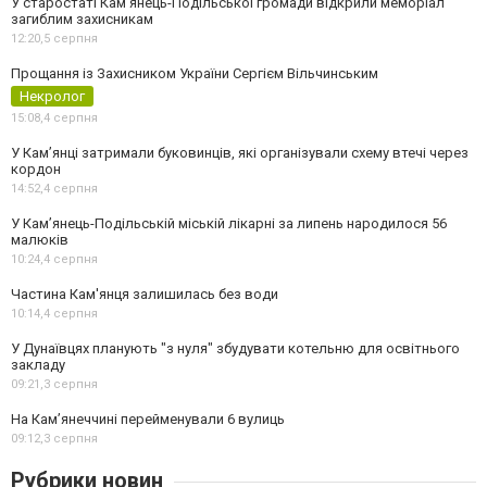
У старостаті Кам’янець-Подільської громади відкрили меморіал
загиблим захисникам
12:20,
5 серпня
Прощання із Захисником України Сергієм Вільчинським
Некролог
15:08,
4 серпня
У Кам’янці затримали буковинців, які організували схему втечі через
кордон
14:52,
4 серпня
У Кам’янець-Подільській міській лікарні за липень народилося 56
малюків
10:24,
4 серпня
Частина Кам'янця залишилась без води
10:14,
4 серпня
У Дунаївцях планують "з нуля" збудувати котельню для освітнього
закладу
09:21,
3 серпня
На Камʼянеччині перейменували 6 вулиць
09:12,
3 серпня
Рубрики новин