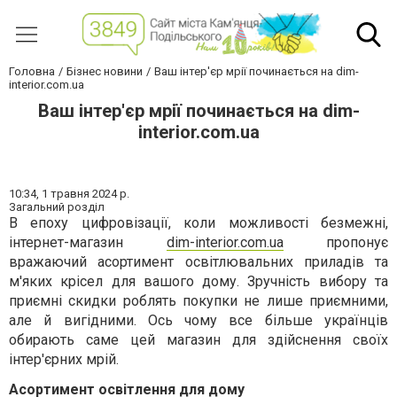
Головна
Бізнес новини
Ваш інтер'єр мрії починається на dim-
interior.com.ua
Ваш інтер'єр мрії починається на dim-
interior.com.ua
10:34,
1 травня 2024 р.
Загальний розділ
В епоху цифровізації, коли можливості безмежні,
інтернет-магазин
dim-interior.com.ua
пропонує
вражаючий асортимент освітлювальних приладів та
м'яких крісел для вашого дому.
Зручність вибору та
приємні скидки роблять покупки не лише приємними,
але й вигідними. Ось чому все більше українців
обирають саме цей магазин для здійснення своїх
інтер'єрних мрій.
Асортимент освітлення для дому