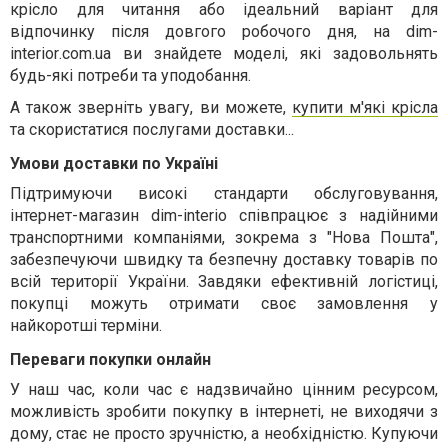
крісло для читання або ідеальний варіант для
відпочинку після довгого робочого дня, на
dim
-
interior
.
com
.
ua
ви знайдете моделі, які задовольнять
будь-які потреби та уподобання.
А також зверніть увагу, ви можете,
купити м'які крісла
та скористатися послугами доставки...
Умови доставки по Україні
Підтримуючи високі стандарти обслуговування,
інтернет-магазин
dim
-
interio
співпрацює з надійними
транспортними компаніями, зокрема з "Нова Пошта",
забезпечуючи швидку та безпечну доставку товарів по
всій території України. Завдяки ефективній логістиці,
покупці можуть отримати своє замовлення у
найкоротші терміни.
Переваги покупки онлайн
У наш час, коли час є надзвичайно цінним ресурсом,
можливість зробити покупку в інтернеті, не виходячи з
дому, стає не просто зручністю, а необхідністю. Купуючи