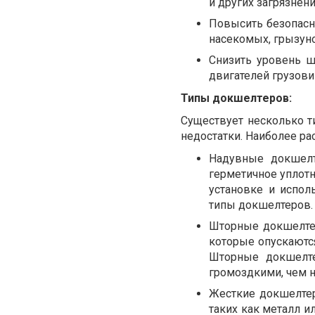
и других загрязнени
Повысить безопасн
насекомых, грызуно
Снизить уровень 
двигателей грузови
Типы докшелтеров:
Существует несколько 
недостатки. Наиболее р
Надувные докшелт
герметичное уплот
установке и испол
типы докшелтеров.
Шторные докшелтер
которые опускаютс
Шторные докшелте
громоздкими, чем 
Жесткие докшелтер
таких как металл и