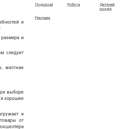
Подорожі
Робота
Дитячий
розділ
Реклама
ебностей и
:
 размера и
ам следует
, жесткие
При выборе
 и хорошее
агружает и
 товары от
докшелтера