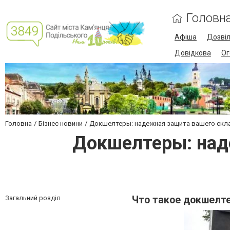
Головн
Афіша
Дозві
Довідкова
Ог
Головна
Бізнес новини
Докшелтеры: надежная защита вашего скла
Докшелтеры: над
Загальний розділ
Что такое докшелт