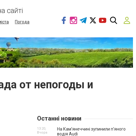
а сайті
міста
Погода
да от непогоды и
Останні новини
13:20,
На Камʼянеччині зупинили п'яного
Вчора
водія Audi