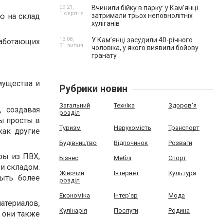
09:21,
Вчинили бійку в парку: у Кам’янці
1 серпня
ю на склад
затримали трьох неповнолітніх
хуліганів
13:08,
У Камʼянці засудили 40-річного
работающих
31 липня
чоловіка, у якого виявили бойову
гранату
мущества и
Рубрики новин
Загальний
Техніка
Здоров'я
, создавая
розділ
ы просты в
Туризм
Нерухомість
Транспорт
как другие
Будівництво
Відпочинок
Розваги
ры из ПВХ,
Бізнес
Меблі
Спорт
и складом.
Жіночий
Інтернет
Культура
ыть более
розділ
Економіка
Інтер'єр
Мода
атериалов,
Кулінарія
Послуги
Родина
 они также