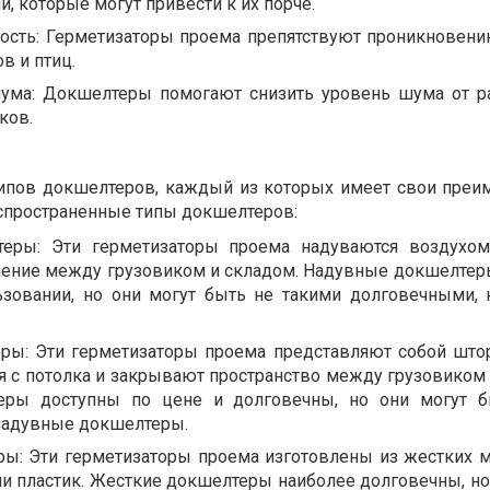
й, которые могут привести к их порче.
ость: Герметизаторы проема препятствуют проникновени
в и птиц.
шума: Докшелтеры помогают снизить уровень шума от 
ков.
типов докшелтеров, каждый из которых имеет свои преи
аспространенные типы докшелтеров:
еры: Эти герметизаторы проема надуваются воздухом
нение между грузовиком и складом. Надувные докшелтер
ьзовании, но они могут быть не такими долговечными, 
ы: Эти герметизаторы проема представляют собой што
я с потолка и закрывают пространство между грузовиком 
ры доступны по цене и долговечны, но они могут б
надувные докшелтеры.
ы: Эти герметизаторы проема изготовлены из жестких м
ли пластик. Жесткие докшелтеры наиболее долговечны, но