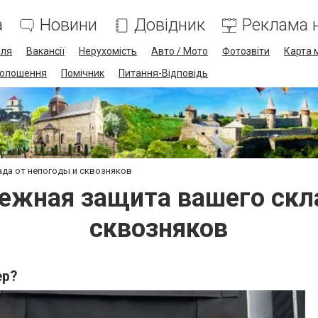
а
Новини
Довідник
Реклама н
лля
Вакансії
Нерухомість
Авто / Мото
Фотозвіти
Карта 
олошення
Помічник
Питання-Відповідь
да от непогоды и сквозняков
ежная защита вашего скла
сквозняков
ер?