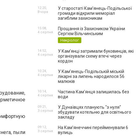
12:20,
У старостаті Кам’янець-Подільської
Вчора
громади відкрили меморіал
загиблим захисникам
15:08,
Прощання із Захисником України
4 серпня
Сергієм Вільчинським
Некролог
14:52,
У Кам’янці затримали буковинців, які
4 серпня
організували схему втечі через
кордон
10:24,
У Кам’янець-Подільській міській
4 серпня
лікарні за липень народилося 56
малюків
10:14,
Частина Кам'янця залишилась без
рудование,
4 серпня
води
рметичное
09:21,
У Дунаївцях планують "з нуля"
3 серпня
збудувати котельню для освітнього
омфортную
закладу
09:12,
На Камʼянеччині перейменували 6
3 серпня
нега, пыли
вулиць