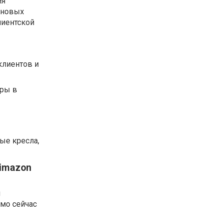
ия
 новых
лиентской
клиентов и
еры в
ые кресла,
limazon
ы
ямо сейчас