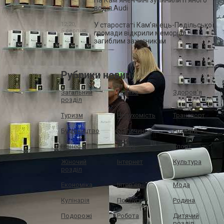
На Камʼянеччині зупинили п'яного
5 серпня
водія Audi
12:20,
У старостаті Кам’янець-Подільської
5 серпня
громади відкрили меморіал
загиблим захисникам
Рубрики новин
Загальний
Техніка
Здоров'я
розділ
Туризм
Нерухомість
Транспорт
Будівництво
Відпочинок
Розваги
Бізнес
Меблі
Спорт
Жіночий
Інтернет
Культура
розділ
Економіка
Інтер'єр
Мода
Кулінарія
Послуги
Родина
Подорожі
Робота
Дитячий
розділ