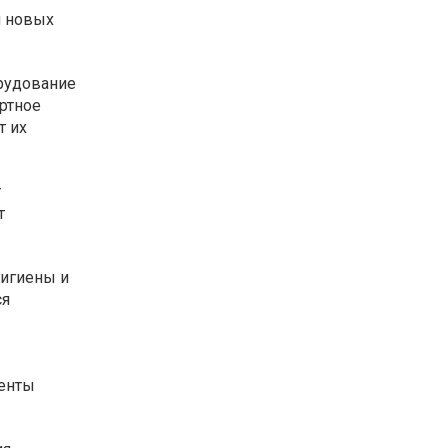
я новых
рудование
ртное
т их
т
т
гигиены и
ся
иенты