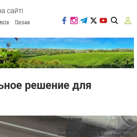
а сайті
міста
Погода
ьное решение для
Останні новини
15:30,
Призначено службове розслідування
Вчора
пожежі на сміттєзвалищі у Кам’янці