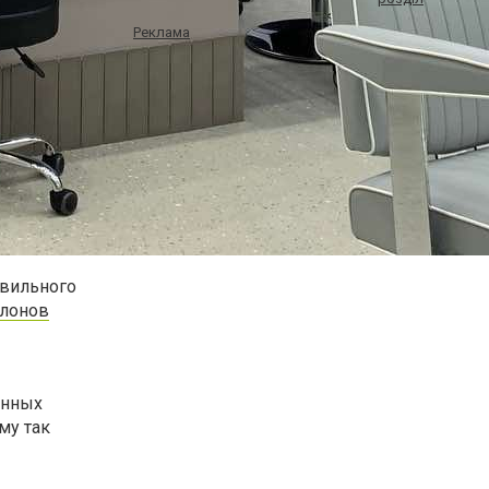
Реклама
авильного
алонов
енных
му так