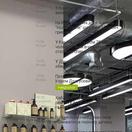
15:21,
У Кам’янці-Подільському патрульні
Вчора
виявили нетверезого водія
15:11,
На Камʼянеччині двоє жителів
Вчора
"подарували" шахраям 60 тисяч
гривень
15:06,
У Камʼянці засудили 28-річного
Вчора
чоловіка, який вчиняв насильство
стосовно співмешканки
15:00,
У Дунаївцях 21-річна дівчина двічі
Вчора
обікрала магазин цифрової техніки
14:53,
Прощання із Захисником України
Вчора
Ігорем Драгусевичем
Некролог
10:18,
Хабар за підписання контрактів з
6 серпня
ремонту доріг: викрили заступника
голови Хмельницької ОВА
09:59,
На Хмельниччині дозволили
6 серпня
полювати на пернату дичину
13:20,