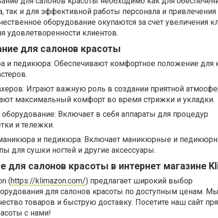
вание для салонов красоты необходимо как для обеспечен
, так и для эффективной работы персонала и привлечения
чественное оборудование окупаются за счет увеличения к
я удовлетворенности клиентов.
ание для салонов красоты
а и педикюра: Обеспечивают комфортное положение для 
стеров.
ахеров: Играют важную роль в создании приятной атмосф
вают максимальный комфорт во время стрижки и укладки.
 оборудование: Включает в себя аппараты для процедур
тки и тележки.
маникюра и педикюра: Включает маникюрные и педикюрн
пы для сушки ногтей и другие аксессуары.
е для салонов красоты в интернет магазине K
n (
https://klimazon.com/
) предлагает широкий выбор
орудования для салонов красоты по доступным ценам. М
ество товаров и быструю доставку. Посетите наш сайт пр
расоты с нами!