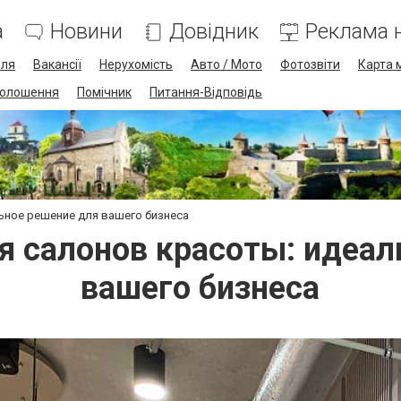
а
Новини
Довідник
Реклама н
лля
Вакансії
Нерухомість
Авто / Мото
Фотозвіти
Карта 
олошення
Помічник
Питання-Відповідь
ьное решение для вашего бизнеса
я салонов красоты: идеал
вашего бизнеса