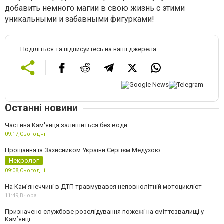
добавить немного магии в свою жизнь с этими
уникальными и забавными фигурками!
Поділіться та підписуйтесь на наші джерела
Останні новини
Частина Кам'янця залишиться без води
09:17,
Сьогодні
Прощання із Захисником України Сергієм Медухою
Некролог
09:08,
Сьогодні
На Кам’янеччині в ДТП травмувався неповнолітній мотоцикліст
11:49,
Вчора
Призначено службове розслідування пожежі на сміттєзвалищі у
Кам’янці