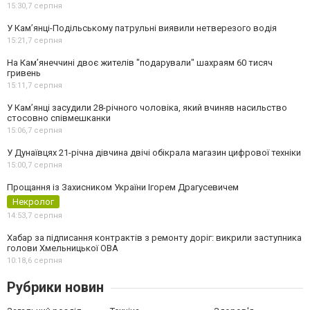
15:30,
7 серпня
У Кам’янці-Подільському патрульні виявили нетверезого водія
15:21,
7 серпня
На Камʼянеччині двоє жителів "подарували" шахраям 60 тисяч
гривень
15:11,
7 серпня
У Камʼянці засудили 28-річного чоловіка, який вчиняв насильство
стосовно співмешканки
15:06,
7 серпня
У Дунаївцях 21-річна дівчина двічі обікрала магазин цифрової техніки
15:00,
7 серпня
Прощання із Захисником України Ігорем Драгусевичем
Некролог
14:53,
7 серпня
Хабар за підписання контрактів з ремонту доріг: викрили заступника
голови Хмельницької ОВА
10:18,
6 серпня
Рубрики новин