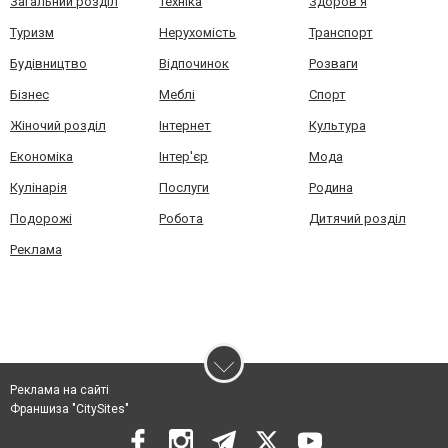
Загальний розділ
Техніка
Здоров'я
Туризм
Нерухомість
Транспорт
Будівництво
Відпочинок
Розваги
Бізнес
Меблі
Спорт
Жіночий розділ
Інтернет
Культура
Економіка
Інтер'єр
Мода
Кулінарія
Послуги
Родина
Подорожі
Робота
Дитячий розділ
Реклама
Реклама на сайті
Франшиза "CitySites"