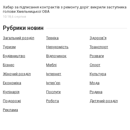
Хабар за підписання контрактів з ремонту доріг: викрили заступника
голови Хмельницької ОВА
10:18,
6 серпня
Рубрики новин
Загальний розділ
Техніка
Здоров'я
Туризм
Нерухомість
Транспорт
Будівництво
Відпочинок
Розваги
Бізнес
Меблі
Спорт
Жіночий розділ
Інтернет
Культура
Економіка
Інтер'єр
Мода
Кулінарія
Послуги
Родина
Подорожі
Робота
Дитячий розділ
Реклама