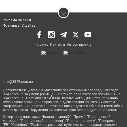
Реклама на сайті
Франшиза "CitySites"
Про нас
Контакти
Автори проєкту
info@3849.com.ua
Допускається цитування матеріалів без отримання попередньої згоди
3849.com.ua за умови розміщення в тексті обов'язкового посилання на
3849.com.ua - Сайт міста Кам'янця-Подільського. Для інтернет-видань
обов'язкове розміщення прямого, відкритого для пошукових систем
гіперпосилання на цитовані статті не нижче другого абзацу в тексті або в
якості джерела. Порушення виняткових прав переслідується Законом.
Матеріали з плашками "Новини компаній", "Промо", "Партнерський
матеріал", "Партнерський спецпроєкт", "Політичні новини", "Пресреліз",
"PR", "Офіційно", "Політична реклама" публікуються на правах реклами.