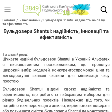
Головна
Бізнес новини
Бульдозери Shantui: надійність, інновації
та ефективність
Бульдозери Shantui: надійність, інновації та
ефективність
Загальний розділ
Шукаєте надійні бульдозери Shantui в Україні? Альфатех
є ексклюзивним постачальником, що пропонує
широкий вибір моделей, конкурентоспроможні ціни та
легкодоступні запасні частини для мінімізації часу
простою.
Бульдозери Shantui відомі своєю надійністю та
ефективністю, що робить їх найкращим вибором для
різних будівельних проєктів. Незалежно від того, чи
потрібно вам переміщати землю, вирівнювати поверхні
або розчищати сміття, бульдозери Shantui демонструють