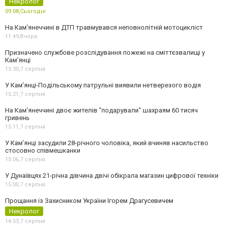
Некролог
09:08,
Сьогодні
На Кам’янеччині в ДТП травмувався неповнолітній мотоцикліст
11:49,
Вчора
Призначено службове розслідування пожежі на сміттєзвалищі у
Кам’янці
15:30,
7 серпня
У Кам’янці-Подільському патрульні виявили нетверезого водія
15:21,
7 серпня
На Камʼянеччині двоє жителів "подарували" шахраям 60 тисяч
гривень
15:11,
7 серпня
У Камʼянці засудили 28-річного чоловіка, який вчиняв насильство
стосовно співмешканки
15:06,
7 серпня
У Дунаївцях 21-річна дівчина двічі обікрала магазин цифрової техніки
15:00,
7 серпня
Прощання із Захисником України Ігорем Драгусевичем
Некролог
14:53,
7 серпня