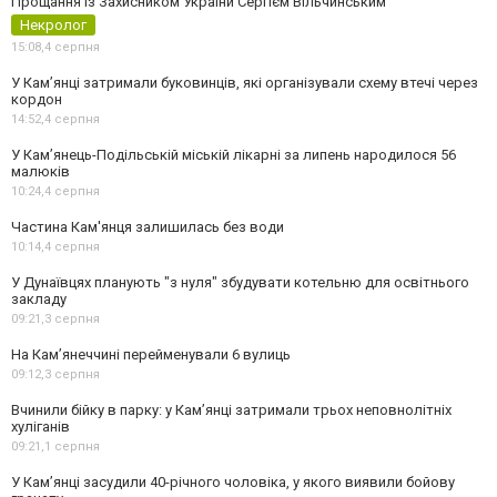
Прощання із Захисником України Сергієм Вільчинським
Некролог
15:08,
4 серпня
У Кам’янці затримали буковинців, які організували схему втечі через
кордон
14:52,
4 серпня
У Кам’янець-Подільській міській лікарні за липень народилося 56
малюків
10:24,
4 серпня
Частина Кам'янця залишилась без води
10:14,
4 серпня
У Дунаївцях планують "з нуля" збудувати котельню для освітнього
закладу
09:21,
3 серпня
На Камʼянеччині перейменували 6 вулиць
09:12,
3 серпня
Вчинили бійку в парку: у Кам’янці затримали трьох неповнолітніх
хуліганів
09:21,
1 серпня
У Камʼянці засудили 40-річного чоловіка, у якого виявили бойову