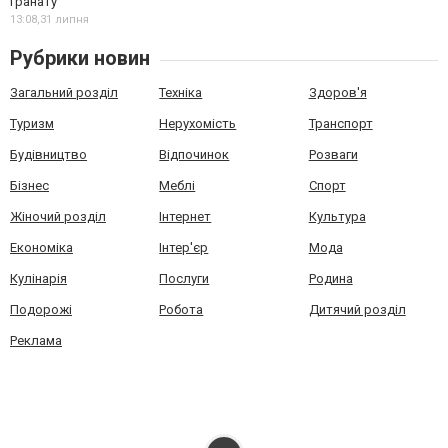
гранату
13:08,
31 липня
Рубрики новин
Загальний розділ
Техніка
Здоров'я
Туризм
Нерухомість
Транспорт
Будівництво
Відпочинок
Розваги
Бізнес
Меблі
Спорт
Жіночий розділ
Інтернет
Культура
Економіка
Інтер'єр
Мода
Кулінарія
Послуги
Родина
Подорожі
Робота
Дитячий розділ
Реклама