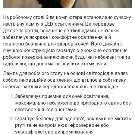
На робочому столі біля комп'ютера встановлено сучасну
настільну лампу з LED-освітленням. Це передове
джерело світла, оснащене світлодіодами, не тільки
забезпечує яскраве і комфортне освітлення, а й
повністю безпечне для здоров'я очей. Його дизайн з
гнучкою конструкцією гарантує рівномірне освітлення
робочої поверхні, виключаючи будь-які небажані тіні та
відблиски, що допомагає знизити втому очей.
Лампа для робочого столу на основі світлодіодів являє
собою інноваційне освітлення, що втілює в собі низку
переваг завдяки передовій технології світлодіодів:
Забезпечує приємне для очей освітлення,
максимально наближене до природного світла без
спотворення колірної гами.
Гарантує безпеку для здоров'я, оскільки не містить
ртуті та не випромінює інфрачервоне або
ультрафіолетове випромінювання.