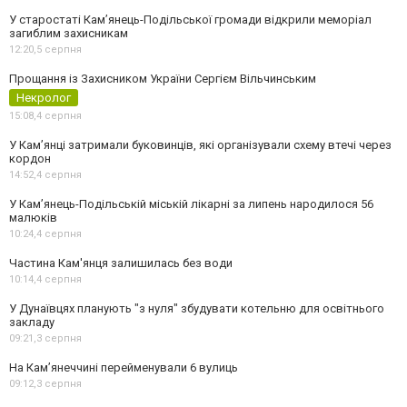
У старостаті Кам’янець-Подільської громади відкрили меморіал
загиблим захисникам
12:20,
5 серпня
Прощання із Захисником України Сергієм Вільчинським
Некролог
15:08,
4 серпня
У Кам’янці затримали буковинців, які організували схему втечі через
кордон
14:52,
4 серпня
У Кам’янець-Подільській міській лікарні за липень народилося 56
малюків
10:24,
4 серпня
Частина Кам'янця залишилась без води
10:14,
4 серпня
У Дунаївцях планують "з нуля" збудувати котельню для освітнього
закладу
09:21,
3 серпня
На Камʼянеччині перейменували 6 вулиць
09:12,
3 серпня