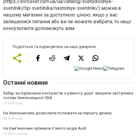
(https://evrosvet.com.ua/ua/catalog/svetodiodnye-
svetilniki/tip-svetilnika/nastolnye-svetilniki/) можна в
нашому магазині за доступною ціною, якщо у вас
залишилися питання або ви не можете вибрати, то наші
консультанти допоможуть вам.
Поділіться та підписуйтесь на наші джерела
Останні новини
Хабар за підписання контрактів з ремонту доріг: викрили заступника
голови Хмельницької ОВА
10:18,
Вчора
На Хмельниччині дозволили полювати на пернату дичину
09:59,
Вчора
На Камʼянеччині зупинили п'яного водія Audi
13:20,
5 серпня