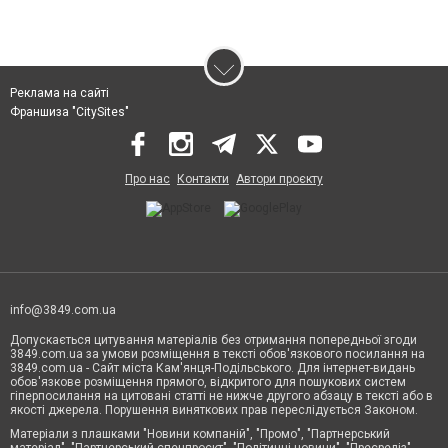
Реклама на сайті
Франшиза "CitySites"
Про нас
Контакти
Автори проєкту
info@3849.com.ua
Допускається цитування матеріалів без отримання попередньої згоди
3849.com.ua за умови розміщення в тексті обов'язкового посилання на
3849.com.ua - Сайт міста Кам'янця-Подільського. Для інтернет-видань
обов'язкове розміщення прямого, відкритого для пошукових систем
гіперпосилання на цитовані статті не нижче другого абзацу в тексті або в
якості джерела. Порушення виняткових прав переслідується Законом.
Матеріали з плашками "Новини компаній", "Промо", "Партнерський
матеріал", "Партнерський спецпроєкт", "Політичні новини", "Пресреліз",