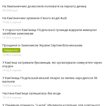
На Хмельниччині дозволили полювати на пернату дичину
09:59,
Вчора
На Камʼянеччині зупинили п'яного водія Audi
13:20,
5 серпня
У старостаті Кам’янець-Подільської громади відкрили меморіал
загиблим захисникам
12:20,
5 серпня
Прощання із Захисником України Сергієм Вільчинським
Некролог
15:08,
4 серпня
У Кам’янці затримали буковинців, які організували схему втечі через
кордон
14:52,
4 серпня
У Кам’янець-Подільській міській лікарні за липень народилося 56
малюків
10:24,
4 серпня
Частина Кам'янця залишилась без води
10:14,
4 серпня
У Дунаївцях планують "з нуля" збудувати котельню для освітнього