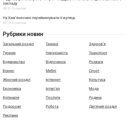
закладу
09:21,
3 серпня
На Камʼянеччині перейменували 6 вулиць
09:12,
3 серпня
Рубрики новин
Загальний розділ
Техніка
Здоров'я
Туризм
Нерухомість
Транспорт
Будівництво
Відпочинок
Розваги
Бізнес
Меблі
Спорт
Жіночий розділ
Інтернет
Культура
Економіка
Інтер'єр
Мода
Кулінарія
Послуги
Родина
Подорожі
Робота
Дитячий розділ
Реклама