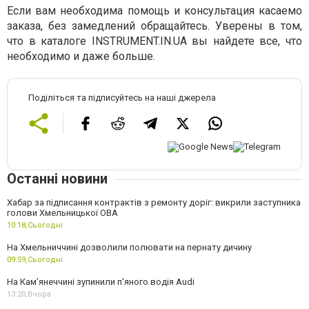
Если вам необходима помощь и консультация касаемо
заказа, без замедлений обращайтесь. Уверены в том,
что в каталоге INSTRUMENT.IN.UA вы найдете все, что
необходимо и даже больше.
Поділіться та підписуйтесь на наші джерела
Останні новини
Хабар за підписання контрактів з ремонту доріг: викрили заступника
голови Хмельницької ОВА
10:18,
Сьогодні
На Хмельниччині дозволили полювати на пернату дичину
09:59,
Сьогодні
На Камʼянеччині зупинили п'яного водія Audi
13:20,
Вчора