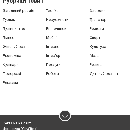
Рубрики новин
Загальний розділ
Техніка
Здоров'я
Туризм
Нерухомість
Транспорт
Будівництво
Відпочинок
Розваги
Бізнес
Меблі
Спорт
Жіночий розділ
Інтернет
Культура
Економіка
Інтер'єр
Мода
Кулінарія
Послуги
Родина
Подорожі
Робота
Дитячий розділ
Реклама
Реклама на сайті
Франшиза "CitySites"