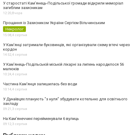
У старостаті Кам’янець-Подільської громади відкрили меморіал
загиблим захисникам
12:20,
Вчора
Прощання із Захисником України Сергієм Вільчинським
Некролог
15:08,
4 серпня
У Кам’янці затримали буковинців, які організували схему втечі через
кордон
14:52,
4 серпня
У Кам’янець-Подільській міській лікарні за липень народилося 56
малюків
10:24,
4 серпня
Частина Кам'янця залишилась без води
10:14,
4 серпня
У Дунаївцях планують "з нуля" збудувати котельню для освітнього
закладу
09:21,
3 серпня
На Камʼянеччині перейменували 6 вулиць
09:12,
3 серпня