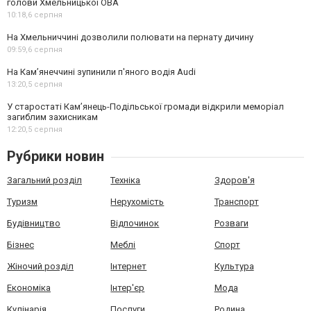
голови Хмельницької ОВА
10:18,
6 серпня
На Хмельниччині дозволили полювати на пернату дичину
09:59,
6 серпня
На Камʼянеччині зупинили п'яного водія Audi
13:20,
5 серпня
У старостаті Кам’янець-Подільської громади відкрили меморіал
загиблим захисникам
12:20,
5 серпня
Рубрики новин
Загальний розділ
Техніка
Здоров'я
Туризм
Нерухомість
Транспорт
Будівництво
Відпочинок
Розваги
Бізнес
Меблі
Спорт
Жіночий розділ
Інтернет
Культура
Економіка
Інтер'єр
Мода
Кулінарія
Послуги
Родина