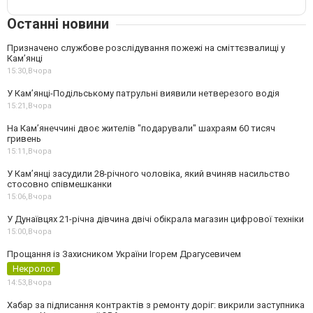
Останні новини
Призначено службове розслідування пожежі на сміттєзвалищі у
Кам’янці
15:30,
Вчора
У Кам’янці-Подільському патрульні виявили нетверезого водія
15:21,
Вчора
На Камʼянеччині двоє жителів "подарували" шахраям 60 тисяч
гривень
15:11,
Вчора
У Камʼянці засудили 28-річного чоловіка, який вчиняв насильство
стосовно співмешканки
15:06,
Вчора
У Дунаївцях 21-річна дівчина двічі обікрала магазин цифрової техніки
15:00,
Вчора
Прощання із Захисником України Ігорем Драгусевичем
Некролог
14:53,
Вчора
Хабар за підписання контрактів з ремонту доріг: викрили заступника