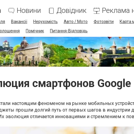
а
Новини
Довідник
Реклама н
лля
Вакансії
Нерухомість
Авто / Мото
Фотозвіти
Карта 
олошення
Помічник
Питання-Відповідь
юция смартфонов Google 
 стали настоящим феноменом на рынке мобильных устройст
джеты прошли долгий путь от первых шагов в индустрии д
 Их эволюция отличается инновациями и стремлением к 