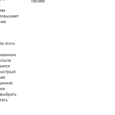
Реклама
.
лям
я повышает
ыми
я этого
.
рованные
 опыте
вится
быстрый
ия.
динила
ное
 выбрать
тать