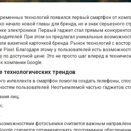
овременных технологий появился первый смартфон от комп
ько начало новой главы для бренда, но и знак серьезного с
ке электроники. Первый гаджет стал прямым конкуренто
водителей. При этом он предлагал уникальные возможност
али визитной карточкой бренда. Рынок технологий с востор
 Pixel. Благодаря этому у пользователей есть возможнос
е
по доступной цене. Это не просто шаг вперед в техничес
к компании Google.
ре технологических трендов
го интеллекта в смартфон помогла создать телефоны, спо
ностям пользователей. Неотъемлемой частью гаджетов ста
ния лиц;
ы;
.
возможностями фотосъемки считается важным направлен
 Google старается оптимизировать программное обеспечени