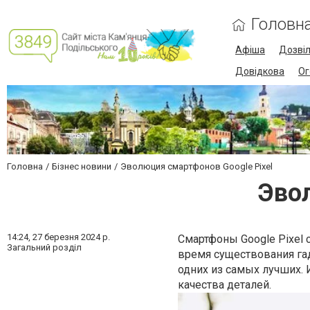
Головн
Афіша
Дозві
Довідкова
Ог
Головна
Бізнес новини
Эволюция смартфонов Google Pixel
Эвол
14:24,
27 березня 2024 р.
Смартфоны Google Pixel
Загальний розділ
время существования га
одних из самых лучших.
качества деталей.