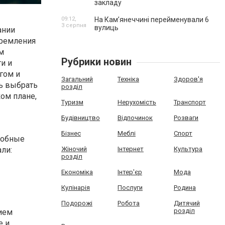
закладу
09:12,
На Камʼянеччині перейменували 6
3 серпня
вулиць
ании
тремления
м
Рубрики новин
и и
гом и
Загальний
Техніка
Здоров'я
ть выбрать
розділ
ком плане,
Туризм
Нерухомість
Транспорт
Будівництво
Відпочинок
Розваги
Бізнес
Меблі
Спорт
собные
ли:
Жіночий
Інтернет
Культура
розділ
Економіка
Інтер'єр
Мода
Кулінарія
Послуги
Родина
Подорожі
Робота
Дитячий
розділ
ием
е и