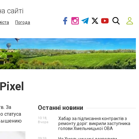
а сайті
міста
Погода
Pixel
Останні новини
в. За
о статуса
10:18,
Хабар за підписання контрактів з
повышению
Вчора
ремонту доріг: викрили заступника
голови Хмельницької ОВА
09:59,