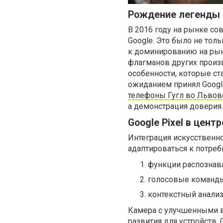
Рождение легенды
В 2016 году на рынке с
Google. Это было не тол
к доминированию на рын
флагманов других произ
особенности, которые ст
ожиданием принял Google
телефоны Гугл во Львов
а демонстрация доверия 
Google Pixel в цент
Интеграция искусственно
адаптироваться к потреб
функции распознава
голосовые команд
контекстный анализ
Камера с улучшенными 
развития для устройств.