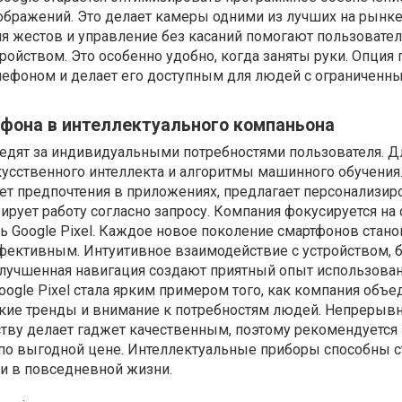
ображений. Это делает камеры одними из лучших на рынке
ия жестов и управление без касаний помогают пользовате
ройством. Это особенно удобно, когда заняты руки. Опци
лефоном и делает его доступным для людей с ограниченн
фона в интеллектуального компаньона
едят за индивидуальными потребностями пользователя. Дл
усственного интеллекта и алгоритмы машинного обучения
ет предпочтения в приложениях, предлагает персонализи
рует работу согласно запросу. Компания фокусируется на
ь Google Pixel. Каждое новое поколение смартфонов стано
ективным. Интуитивное взаимодействие с устройством, 
улучшенная навигация создают приятный опыт использован
gle Pixel стала ярким примером того, как компания объе
ские тренды и внимание к потребностям людей. Непрерыв
тву делает гаджет качественным, поэтому рекомендуется
по выгодной цене. Интеллектуальные приборы способны с
и в повседневной жизни.