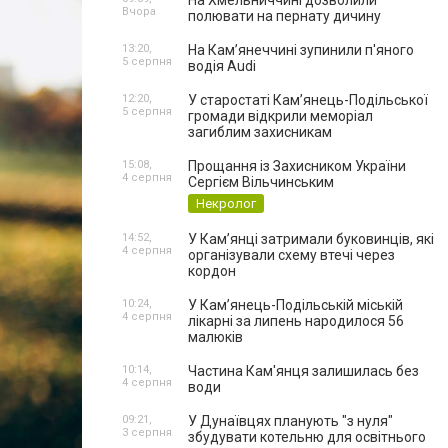
На Хмельниччині дозволили
Вчора
полювати на пернату дичину
13:20,
На Камʼянеччині зупинили п'яного
5 серпня
водія Audi
12:20,
У старостаті Кам’янець-Подільської
5 серпня
громади відкрили меморіал
загиблим захисникам
15:08,
Прощання із Захисником України
4 серпня
Сергієм Вільчинським
Некролог
14:52,
У Кам’янці затримали буковинців, які
4 серпня
організували схему втечі через
кордон
10:24,
У Кам’янець-Подільській міській
4 серпня
лікарні за липень народилося 56
малюків
10:14,
Частина Кам'янця залишилась без
4 серпня
води
09:21,
У Дунаївцях планують "з нуля"
3 серпня
збудувати котельню для освітнього