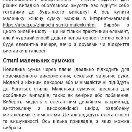
різних випадків обов'язково змусять вас відчути себе
готовими до будь-якого випадку! А ось купити
маленьку жіночу сумку можна в інтернет-магазині
https://inbag.ua/zhinochi-sumki-malenki.html
. Вироби з
цього онлайн-шопу – це не тільки практичний елемент,
але й чудовий спосіб додати неповторності стилю хай то
буде елегантна вечеря, вечір з друзями чи відкриття
виставки в галереї!
Стилі маленьких сумочок
Невелика сумка через плече ідеально підходить для
повсякденного використання, оскільки звільняє руки.
Моделі з ніжним декором або мінімалістичні підійдуть
до багатьох стилів. Маленька сумочка ідеальна для
особливих випадків, таких як вечірки або побачення.
Виберіть модель з елегантним дизайном, наприклад,
виготовлену з високоякісної шкіри, оздоблену
металевими елементами. Деталі додадуть елегантності
та вишуканості. Ось кілька прикладів, з яких можна
вибрати: