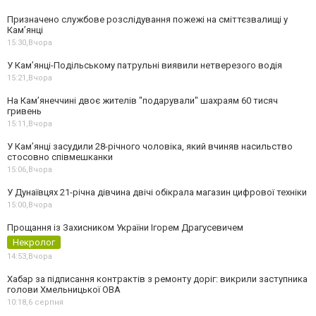
Призначено службове розслідування пожежі на сміттєзвалищі у
Кам’янці
15:30,
Вчора
У Кам’янці-Подільському патрульні виявили нетверезого водія
15:21,
Вчора
На Камʼянеччині двоє жителів "подарували" шахраям 60 тисяч
гривень
15:11,
Вчора
У Камʼянці засудили 28-річного чоловіка, який вчиняв насильство
стосовно співмешканки
15:06,
Вчора
У Дунаївцях 21-річна дівчина двічі обікрала магазин цифрової техніки
15:00,
Вчора
Прощання із Захисником України Ігорем Драгусевичем
Некролог
14:53,
Вчора
Хабар за підписання контрактів з ремонту доріг: викрили заступника
голови Хмельницької ОВА
10:18,
6 серпня