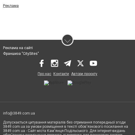
Реклама
Реклама на сайті
Франшиза "CitySites"
Про нас
Контакти
Автори проєкту
info@3849.com.ua
Допускається цитування матеріалів без отримання попередньої згоди
3849.com.ua за умови розміщення в тексті обов'язкового посилання на
3849.com.ua - Сайт міста Кам'янця-Подільського. Для інтернет-видань
обов'язкове розміщення прямого, відкритого для пошукових систем