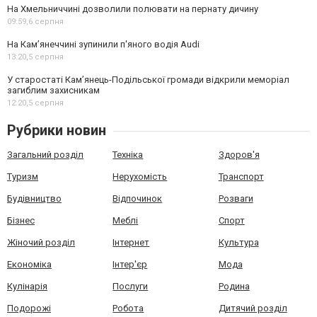
На Хмельниччині дозволили полювати на пернату дичину
09:59,
6 серпня
На Камʼянеччині зупинили п'яного водія Audi
13:20,
5 серпня
У старостаті Кам’янець-Подільської громади відкрили меморіал
загиблим захисникам
12:20,
5 серпня
Рубрики новин
Загальний розділ
Техніка
Здоров'я
Туризм
Нерухомість
Транспорт
Будівництво
Відпочинок
Розваги
Бізнес
Меблі
Спорт
Жіночий розділ
Інтернет
Культура
Економіка
Інтер'єр
Мода
Кулінарія
Послуги
Родина
Подорожі
Робота
Дитячий розділ