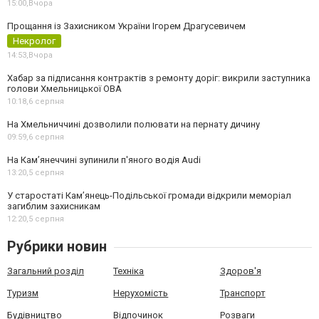
15:00,
Вчора
Прощання із Захисником України Ігорем Драгусевичем
Некролог
14:53,
Вчора
Хабар за підписання контрактів з ремонту доріг: викрили заступника
голови Хмельницької ОВА
10:18,
6 серпня
На Хмельниччині дозволили полювати на пернату дичину
09:59,
6 серпня
На Камʼянеччині зупинили п'яного водія Audi
13:20,
5 серпня
У старостаті Кам’янець-Подільської громади відкрили меморіал
загиблим захисникам
12:20,
5 серпня
Рубрики новин
Загальний розділ
Техніка
Здоров'я
Туризм
Нерухомість
Транспорт
Будівництво
Відпочинок
Розваги