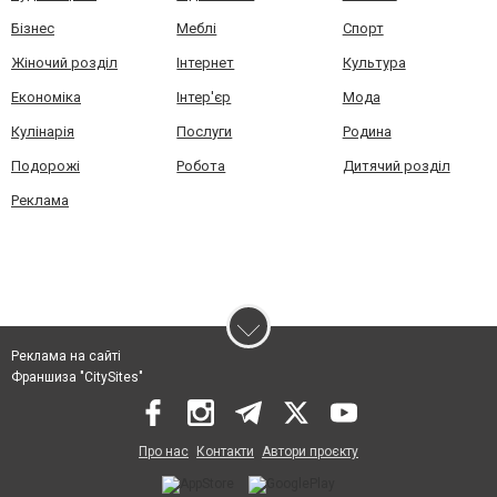
Бізнес
Меблі
Спорт
Жіночий розділ
Інтернет
Культура
Економіка
Інтер'єр
Мода
Кулінарія
Послуги
Родина
Подорожі
Робота
Дитячий розділ
Реклама
Реклама на сайті
Франшиза "CitySites"
Про нас
Контакти
Автори проєкту