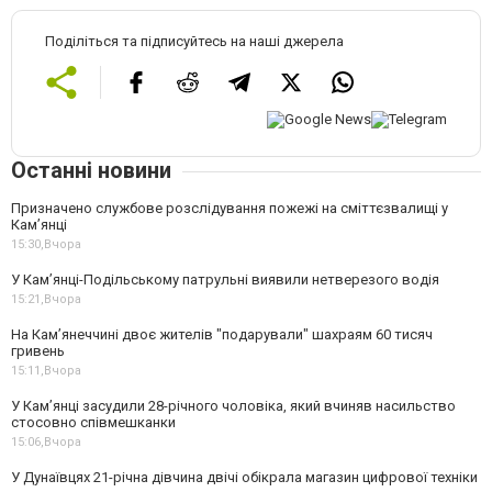
Поділіться та підписуйтесь на наші джерела
Останні новини
Призначено службове розслідування пожежі на сміттєзвалищі у
Кам’янці
15:30,
Вчора
У Кам’янці-Подільському патрульні виявили нетверезого водія
15:21,
Вчора
На Камʼянеччині двоє жителів "подарували" шахраям 60 тисяч
гривень
15:11,
Вчора
У Камʼянці засудили 28-річного чоловіка, який вчиняв насильство
стосовно співмешканки
15:06,
Вчора
У Дунаївцях 21-річна дівчина двічі обікрала магазин цифрової техніки