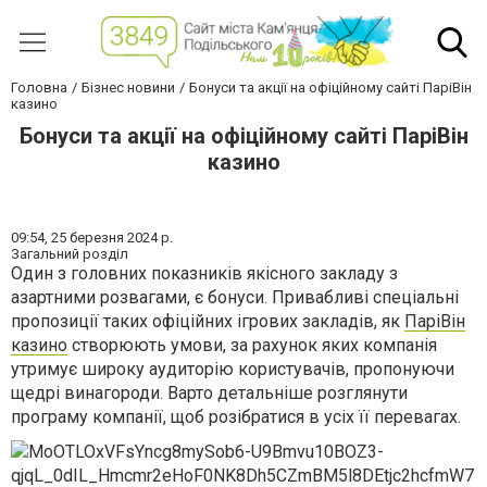
Головна
Бізнес новини
Бонуси та акції на офіційному сайті ПаріВін
казино
Бонуси та акції на офіційному сайті ПаріВін
казино
09:54,
25 березня 2024 р.
Загальний розділ
Один з головних показників якісного закладу з
азартними розвагами, є бонуси. Привабливі спеціальні
пропозиції таких офіційних ігрових закладів, як
ПаріВін
казино
створюють умови, за рахунок яких компанія
утримує широку аудиторію користувачів, пропонуючи
щедрі винагороди. Варто детальніше розглянути
програму компанії, щоб розібратися в усіх її перевагах.