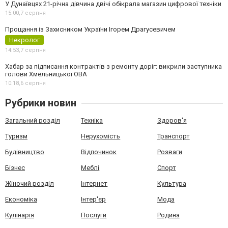
У Дунаївцях 21-річна дівчина двічі обікрала магазин цифрової техніки
15:00,
7 серпня
Прощання із Захисником України Ігорем Драгусевичем
Некролог
14:53,
7 серпня
Хабар за підписання контрактів з ремонту доріг: викрили заступника
голови Хмельницької ОВА
10:18,
6 серпня
Рубрики новин
Загальний розділ
Техніка
Здоров'я
Туризм
Нерухомість
Транспорт
Будівництво
Відпочинок
Розваги
Бізнес
Меблі
Спорт
Жіночий розділ
Інтернет
Культура
Економіка
Інтер'єр
Мода
Кулінарія
Послуги
Родина