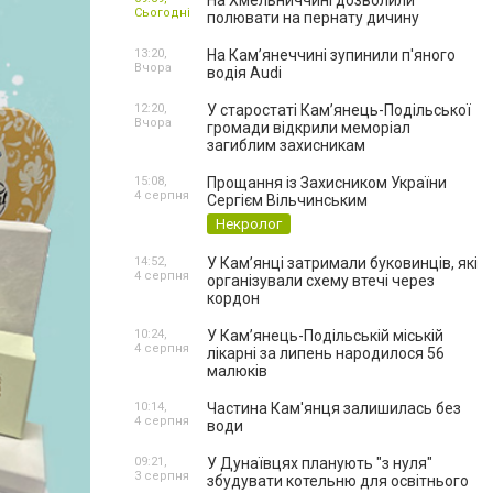
На Хмельниччині дозволили
Сьогодні
полювати на пернату дичину
13:20,
На Камʼянеччині зупинили п'яного
Вчора
водія Audi
12:20,
У старостаті Кам’янець-Подільської
Вчора
громади відкрили меморіал
загиблим захисникам
15:08,
Прощання із Захисником України
4 серпня
Сергієм Вільчинським
Некролог
14:52,
У Кам’янці затримали буковинців, які
4 серпня
організували схему втечі через
кордон
10:24,
У Кам’янець-Подільській міській
4 серпня
лікарні за липень народилося 56
малюків
10:14,
Частина Кам'янця залишилась без
4 серпня
води
09:21,
У Дунаївцях планують "з нуля"
3 серпня
збудувати котельню для освітнього