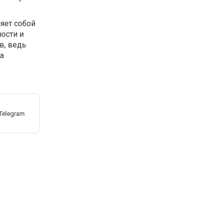
ляет собой
ости и
в, ведь
а