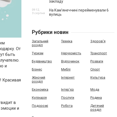
закладу
09:12,
На Камʼянеччині перейменували 6
3 серпня
вулиць
Рубрики новин
Загальний
Техніка
Здоров'я
щим
розділ
одарку. От
Туризм
Нерухомість
Транспорт
ут быть
олучателю.
Будівництво
Відпочинок
Розваги
но и
Бізнес
Меблі
Спорт
Жіночий
Інтернет
Культура
! Красивая
розділ
Економіка
Інтер'єр
Мода
Кулінарія
Послуги
Родина
увидит в
Подорожі
Робота
Дитячий
 эмоции и
розділ