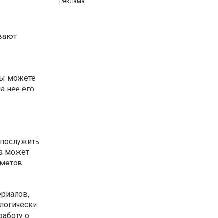
Реклама
вают
Вы можете
а нее его
 послужить
ка может
метов.
ериалов,
логически
заботу о