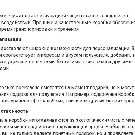
же служат важной функцией защиты вашего подарка от
воздействий. Прочные и качественные коробки обеспечи
время транспортировки и хранения.
ализации
едоставляют широкие возможности для персонализации. 
я соответствует интересам и вкусам получателя, добавить н
кже украсить ее лентами, бантиками, стикерами и другими
ами.
олько прекрасно смотрятся на момент подарка, но и могут
ния подарка для получателя. Например, подарочная короб
для хранения фотоальбома, книги или других мелких пред
ественность
ные коробки изготавливаются из экологически чистых мат
тойчивыми к воздействию окружающей среды. Выбирая эко
вы не только делаете приятный подарок, но и проявляете 