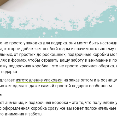
о не просто упаковка для подарка, они могут быть настоя
а, которое добавляет особый шарм и значимость вашему п
льных, от простых до роскошных, подарочные коробки мог
лях и формах, чтобы отразить вашу заботу и внимание к п
му подарочная коробка - это не просто красивая обертка, 
подарка.
едлагает
изготовление упаковки
на заказ оптом и в розницу
 может сделать даже самый простой подарок особенным.
ия
 значение, и подарочная коробка - это то, что получатель 
о оформленная коробка сразу же вызовет положительные
о внимания и заботы.