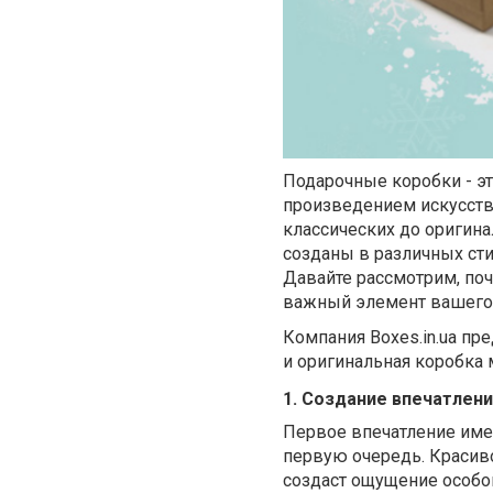
Подарочные коробки - эт
произведением искусств
классических до оригина
созданы в различных сти
Давайте рассмотрим, поче
важный элемент вашего 
Компания Boxes.in.ua пр
и оригинальная коробка
1. Создание впечатлен
Первое впечатление имеет
первую очередь. Красив
создаст ощущение особог