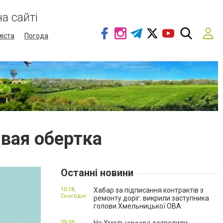
а сайті
міста
Погода
ивая обертка
Останні новини
10:18,
Хабар за підписання контрактів з
Сьогодні
ремонту доріг: викрили заступника
голови Хмельницької ОВА
09:59,