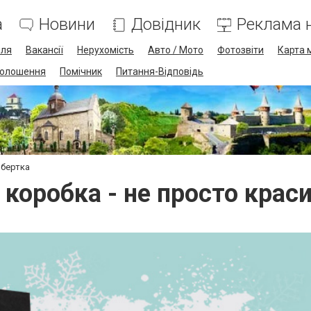
а
Новини
Довідник
Реклама н
лля
Вакансії
Нерухомість
Авто / Мото
Фотозвіти
Карта 
олошення
Помічник
Питання-Відповідь
обертка
коробка - не просто крас