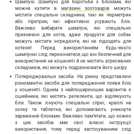
Шампуні. Шампуні для боротьби з блохами, які
можна купити в
магазині зоотоварів
можуть
містити спеціальні складники, такі як перметрин
або піретрин, які ефективно усувають бліх.
Важливо вибирати шампуні, які спеціально
призначені для котів, адже продукти для собак
можуть містити інгредієнти, які не підходять для
котенят. Перед використанням будь-якого
шампуню слід переконатися, що він безпечний для
використання на кошеняті й не містить агресивних
складників, які можуть подразнювати його шкіру.
Попереджувальні засоби. На ринку представлені
різноманітні засоби для попередження появи бліх
у кошеняті. Одним з найпоширеніших варіантів є
ошийники, які містять репеленти, що відлякують
бліх. Також існують спеціальні спреї, краплі на
холку та таблетки, які допомагають уникнути
зараження блохами. Важливо пам'ятати, що кожен
з цих засобів має свої власні інструкції
використання, тому перед застосуванням слід