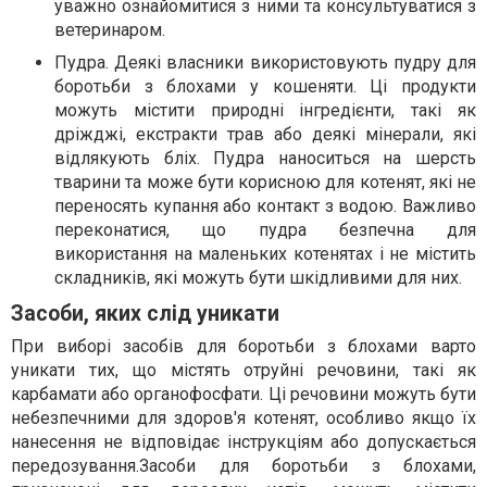
уважно ознайомитися з ними та консультуватися з
ветеринаром.
Пудра. Деякі власники використовують пудру для
боротьби з блохами у кошеняти. Ці продукти
можуть містити природні інгредієнти, такі як
дріжджі, екстракти трав або деякі мінерали, які
відлякують бліх. Пудра наноситься на шерсть
тварини та може бути корисною для котенят, які не
переносять купання або контакт з водою. Важливо
переконатися, що пудра безпечна для
використання на маленьких котенятах і не містить
складників, які можуть бути шкідливими для них.
Засоби, яких слід уникати
При виборі засобів для боротьби з блохами варто
уникати тих, що містять отруйні речовини, такі як
карбамати або органофосфати. Ці речовини можуть бути
небезпечними для здоров'я котенят, особливо якщо їх
нанесення не відповідає інструкціям або допускається
передозування.Засоби для боротьби з блохами,