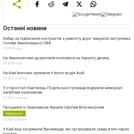
Останні новини
Хабар за підписання контрактів з ремонту доріг: викрили заступника
голови Хмельницької ОВА
10:18,
Вчора
На Хмельниччині дозволили полювати на пернату дичину
09:59,
Вчора
На Камʼянеччині зупинили п'яного водія Audi
13:20,
5 серпня
У старостаті Кам’янець-Подільської громади відкрили меморіал
загиблим захисникам
12:20,
5 серпня
Прощання із Захисником України Сергієм Вільчинським
Некролог
15:08,
4 серпня
У Кам’янці затримали буковинців, які організували схему втечі через
кордон