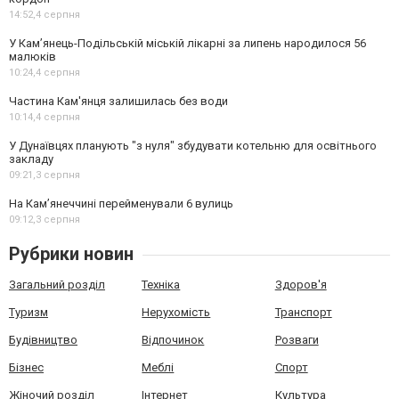
14:52,
4 серпня
У Кам’янець-Подільській міській лікарні за липень народилося 56
малюків
10:24,
4 серпня
Частина Кам'янця залишилась без води
10:14,
4 серпня
У Дунаївцях планують "з нуля" збудувати котельню для освітнього
закладу
09:21,
3 серпня
На Камʼянеччині перейменували 6 вулиць
09:12,
3 серпня
Рубрики новин
Загальний розділ
Техніка
Здоров'я
Туризм
Нерухомість
Транспорт
Будівництво
Відпочинок
Розваги
Бізнес
Меблі
Спорт
Жіночий розділ
Інтернет
Культура