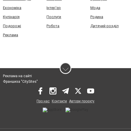
Економіка
Інтер'єр
Мода
Кулінарія
Послуги
Родина
Подорожі
Робота
Дитячий розділ
Реклама
Реклама на сайті
Франшиза "CitySites"
Про нас
Контакти
Автори проєкту