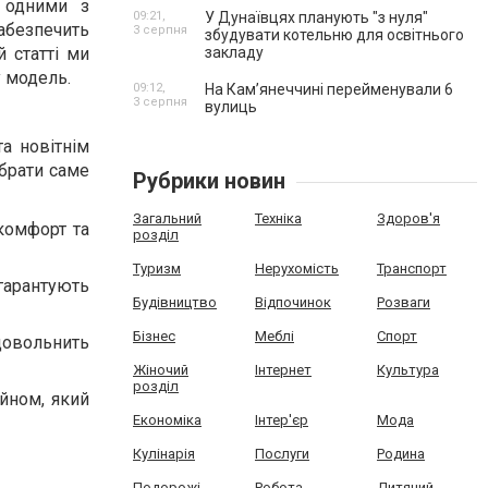
одними з
09:21,
У Дунаївцях планують "з нуля"
забезпечить
3 серпня
збудувати котельню для освітнього
й статті ми
закладу
у модель.
09:12,
На Камʼянеччині перейменували 6
3 серпня
вулиць
а новітнім
ибрати саме
Рубрики новин
Загальний
Техніка
Здоров'я
 комфорт та
розділ
Туризм
Нерухомість
Транспорт
гарантують
Будівництво
Відпочинок
Розваги
Бізнес
Меблі
Спорт
довольнить
Жіночий
Інтернет
Культура
розділ
йном, який
Економіка
Інтер'єр
Мода
Кулінарія
Послуги
Родина
Подорожі
Робота
Дитячий