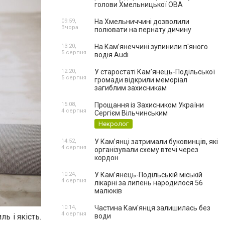
голови Хмельницької ОВА
09:59,
На Хмельниччині дозволили
Вчора
полювати на пернату дичину
13:20,
На Камʼянеччині зупинили п'яного
5 серпня
водія Audi
12:20,
У старостаті Кам’янець-Подільської
5 серпня
громади відкрили меморіал
загиблим захисникам
15:08,
Прощання із Захисником України
4 серпня
Сергієм Вільчинським
Некролог
14:52,
У Кам’янці затримали буковинців, які
4 серпня
організували схему втечі через
кордон
10:24,
У Кам’янець-Подільській міській
4 серпня
лікарні за липень народилося 56
малюків
10:14,
Частина Кам'янця залишилась без
4 серпня
ь і якість.
води