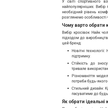
У світі спортивного 
найпопулярніших. Вибір 
необхідний рівень комфо
розглянемо особливості ч
Чому варто обрати к
Вибір кросівок Найк чо
підходом до виробництва
цей бренд:
Новітні технології:
підтримку.
Стійкість до знос
тривале використан
Різноманіття моде
потреби будь-якого
Стильний дизайн: К
пасуватиме до будь
Як обрати ідеальні 