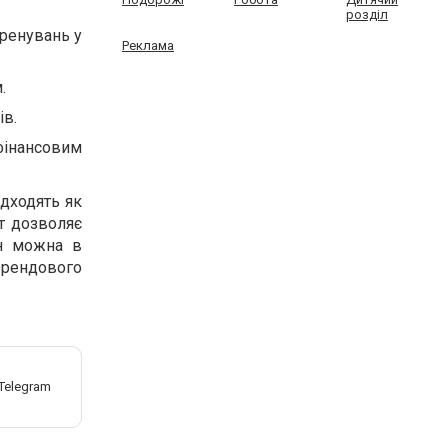
розділ
тренувань у
Реклама
.
ів.
фінансовим
ідходять як
нт дозволяє
н можна в
рендового