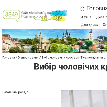
Головн
Афіша
Дозві
Довідкова
Ог
Головна
Бізнес новини
Вибір чоловічих кросівок Nike: поєднання с
Вибір чоловічих к
Загальний розділ