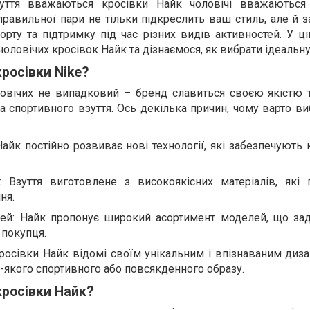
взуття вважаються
кросівки Найк чоловічі
вважаються 
правильної пари не тільки підкреслить ваш стиль, але й 
рту та підтримку під час різних видів активностей. У ці
оловічих кросівок Найк та дізнаємося, як вибрати ідеальн
росівки Nike?
ловічих не випадковий – бренд славиться своєю якістю т
 спортивного взуття. Ось декілька причин, чому варто в
 Найк постійно розвиває нові технології, які забезпечують
у: Взуття виготовлене з високоякісних матеріалів, які 
ня.
лей: Найк пропонує широкий асортимент моделей, що за
 покупця.
росівки Найк відомі своїм унікальним і впізнаваним диза
-якого спортивного або повсякденного образу.
кросівки Найк?