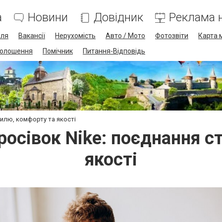
а
Новини
Довідник
Реклама н
лля
Вакансії
Нерухомість
Авто / Мото
Фотозвіти
Карта 
олошення
Помічник
Питання-Відповідь
тилю, комфорту та якості
росівок Nike: поєднання 
якості