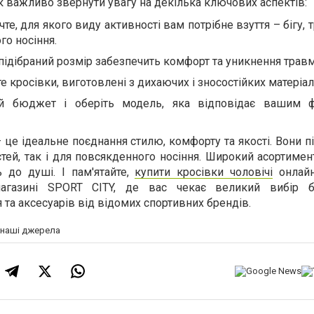
к важливо звернути увагу на декілька ключових аспектів:
те, для якого виду активності вам потрібне взуття – бігу, 
го носіння.
підібраний розмір забезпечить комфорт та уникнення травм
е кросівки, виготовлені з дихаючих і зносостійких матеріал
вій бюджет і оберіть модель, яка відповідає вашим 
 це ідеальне поєднання стилю, комфорту та якості. Вони п
тей, так і для повсякденного носіння. Широкий асортиме
 до душі. І пам'ятайте,
купити кросівки чоловічі
онлай
-магазині SPORT CITY, де вас чекає великий вибір б
я та аксесуарів від відомих спортивних брендів.
а наші джерела