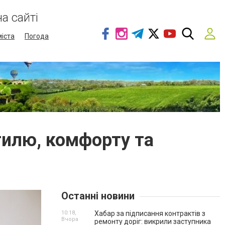
а сайті
міста
Погода
стилю, комфорту та
Останні новини
10:18,
Хабар за підписання контрактів з
Вчора
ремонту доріг: викрили заступника