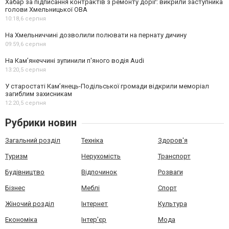
Хабар за підписання контрактів з ремонту доріг: викрили заступника
голови Хмельницької ОВА
10:18,
6 серпня
На Хмельниччині дозволили полювати на пернату дичину
09:59,
6 серпня
На Камʼянеччині зупинили п'яного водія Audi
13:20,
5 серпня
У старостаті Кам’янець-Подільської громади відкрили меморіал
загиблим захисникам
12:20,
5 серпня
Рубрики новин
Загальний розділ
Техніка
Здоров'я
Туризм
Нерухомість
Транспорт
Будівництво
Відпочинок
Розваги
Бізнес
Меблі
Спорт
Жіночий розділ
Інтернет
Культура
Економіка
Інтер'єр
Мода