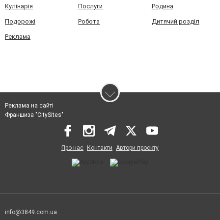
Кулінарія
Послуги
Родина
Подорожі
Робота
Дитячий розділ
Реклама
Реклама на сайті
Франшиза "CitySites"
Про нас
Контакти
Автори проєкту
info@3849.com.ua