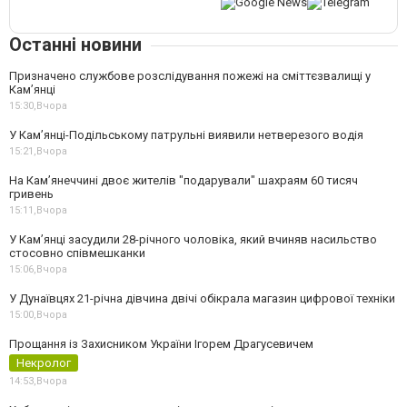
Останні новини
Призначено службове розслідування пожежі на сміттєзвалищі у
Кам’янці
15:30,
Вчора
У Кам’янці-Подільському патрульні виявили нетверезого водія
15:21,
Вчора
На Камʼянеччині двоє жителів "подарували" шахраям 60 тисяч
гривень
15:11,
Вчора
У Камʼянці засудили 28-річного чоловіка, який вчиняв насильство
стосовно співмешканки
15:06,
Вчора
У Дунаївцях 21-річна дівчина двічі обікрала магазин цифрової техніки
15:00,
Вчора
Прощання із Захисником України Ігорем Драгусевичем
Некролог
14:53,
Вчора