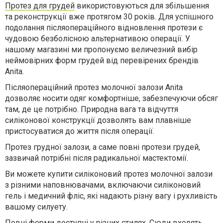
Протез для грудей
використовуються для збільшення
та реконструкції вже протягом 30 років. Для успішного
подолання післяопераційного відновлення протези є
чудовою безболісною альтернативою операції. У
нашому магазині ми пропонуємо величезний вибір
неймовірних форм грудей від перевірених брендів
Anita.
Післяопераційний протез молочної залози Anita
дозволяє носити одяг комфортніше, забезпечуючи обсяг
там, де це потрібно. Природна вага та відчуття
силіконової конструкції дозволять вам плавніше
пристосуватися до життя після операції.
Протез грудної залози, а саме повні протези грудей,
зазвичай потрібні після радикальної мастектомії.
Ви можете купити силіконовий протез молочної залози
з різними наповнювачами, включаючи силіконовий
гель і медичний фліс, які надають різну вагу і рухливість
вашому силуету.
Повні форми доступні у різних стилях. Сюди входять