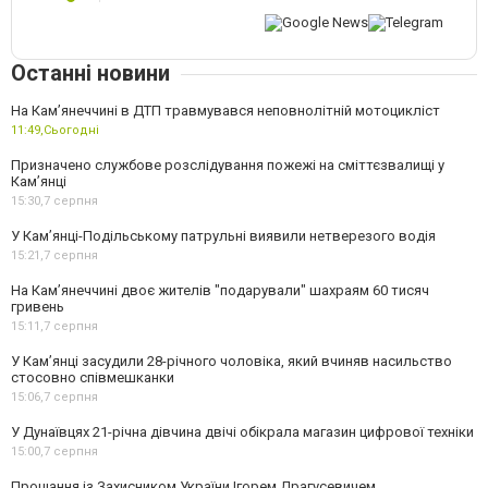
Останні новини
На Кам’янеччині в ДТП травмувався неповнолітній мотоцикліст
11:49,
Сьогодні
Призначено службове розслідування пожежі на сміттєзвалищі у
Кам’янці
15:30,
7 серпня
У Кам’янці-Подільському патрульні виявили нетверезого водія
15:21,
7 серпня
На Камʼянеччині двоє жителів "подарували" шахраям 60 тисяч
гривень
15:11,
7 серпня
У Камʼянці засудили 28-річного чоловіка, який вчиняв насильство
стосовно співмешканки
15:06,
7 серпня
У Дунаївцях 21-річна дівчина двічі обікрала магазин цифрової техніки
15:00,
7 серпня
Прощання із Захисником України Ігорем Драгусевичем