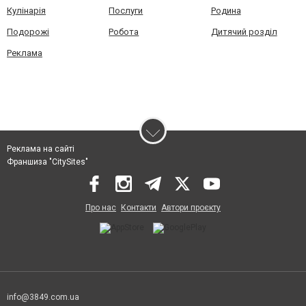
Кулінарія
Послуги
Родина
Подорожі
Робота
Дитячий розділ
Реклама
Реклама на сайті
Франшиза "CitySites"
Про нас
Контакти
Автори проєкту
info@3849.com.ua