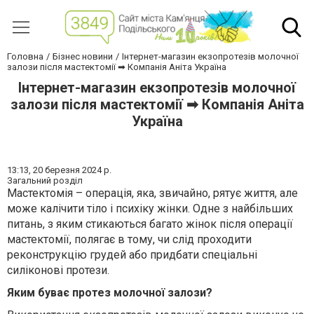
Головна
Бізнес новини
Інтернет-магазин екзопротезів молочної
залози після мастектомії ➡ Компанія Аніта Україна
Інтернет-магазин екзопротезів молочної
залози після мастектомії ➡ Компанія Аніта
Україна
13:13,
20 березня 2024 р.
Загальний розділ
Мастектомія – операція, яка, звичайно, рятує життя, але
може калічити тіло і психіку жінки. Одне з найбільших
питань, з яким стикаються багато жінок після операції
мастектомії, полягає в тому, чи слід проходити
реконструкцію грудей або придбати спеціальні
силіконові протези.
Яким буває протез молочної залози?