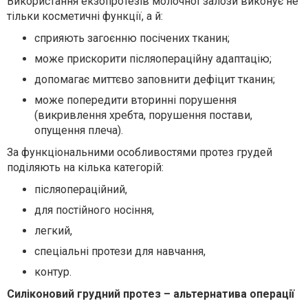
Використання екзопротезів молочної залози виконує не
тільки косметичні функції, а й:
сприяють загоєнню посічених тканин;
може прискорити післяопераційну адаптацію;
допомагає миттєво заповнити дефіцит тканин;
може попередити вторинні порушення
(викривлення хребта, порушення постави,
опущення плеча).
За функціональними особливостями протез грудей
поділяють на кілька категорій:
післяопераційний,
для постійного носіння,
легкий,
спеціальні протези для навчання,
контур.
Силіконовий грудний протез – альтернатива операції