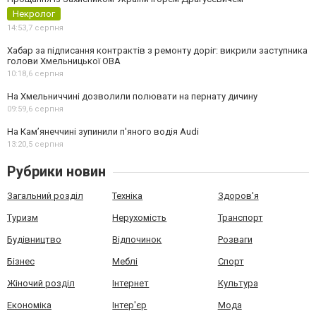
Некролог
14:53,
7 серпня
Хабар за підписання контрактів з ремонту доріг: викрили заступника
голови Хмельницької ОВА
10:18,
6 серпня
На Хмельниччині дозволили полювати на пернату дичину
09:59,
6 серпня
На Камʼянеччині зупинили п'яного водія Audi
13:20,
5 серпня
Рубрики новин
Загальний розділ
Техніка
Здоров'я
Туризм
Нерухомість
Транспорт
Будівництво
Відпочинок
Розваги
Бізнес
Меблі
Спорт
Жіночий розділ
Інтернет
Культура
Економіка
Інтер'єр
Мода