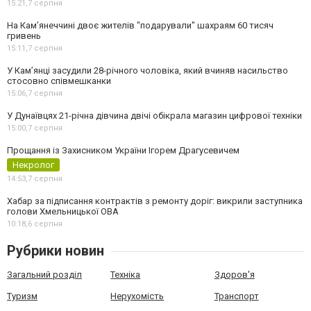
15:21,
7 серпня
На Камʼянеччині двоє жителів "подарували" шахраям 60 тисяч
гривень
15:11,
7 серпня
У Камʼянці засудили 28-річного чоловіка, який вчиняв насильство
стосовно співмешканки
15:06,
7 серпня
У Дунаївцях 21-річна дівчина двічі обікрала магазин цифрової техніки
15:00,
7 серпня
Прощання із Захисником України Ігорем Драгусевичем
Некролог
14:53,
7 серпня
Хабар за підписання контрактів з ремонту доріг: викрили заступника
голови Хмельницької ОВА
10:18,
6 серпня
Рубрики новин
Загальний розділ
Техніка
Здоров'я
Туризм
Нерухомість
Транспорт