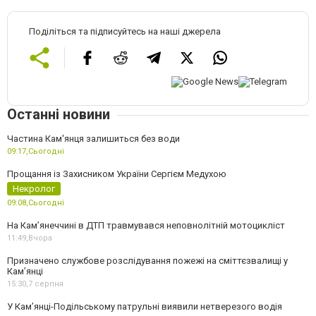
Поділіться та підписуйтесь на наші джерела
Останні новини
Частина Кам'янця залишиться без води
09:17,
Сьогодні
Прощання із Захисником України Сергієм Медухою
Некролог
09:08,
Сьогодні
На Кам’янеччині в ДТП травмувався неповнолітній мотоцикліст
11:49,
Вчора
Призначено службове розслідування пожежі на сміттєзвалищі у
Кам’янці
15:30,
7 серпня
У Кам’янці-Подільському патрульні виявили нетверезого водія