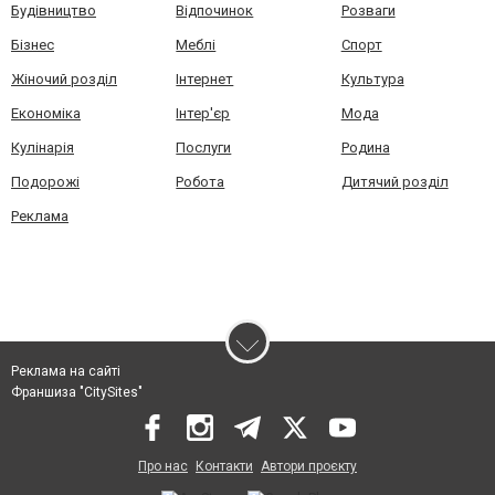
Будівництво
Відпочинок
Розваги
Бізнес
Меблі
Спорт
Жіночий розділ
Інтернет
Культура
Економіка
Інтер'єр
Мода
Кулінарія
Послуги
Родина
Подорожі
Робота
Дитячий розділ
Реклама
Реклама на сайті
Франшиза "CitySites"
Про нас
Контакти
Автори проєкту