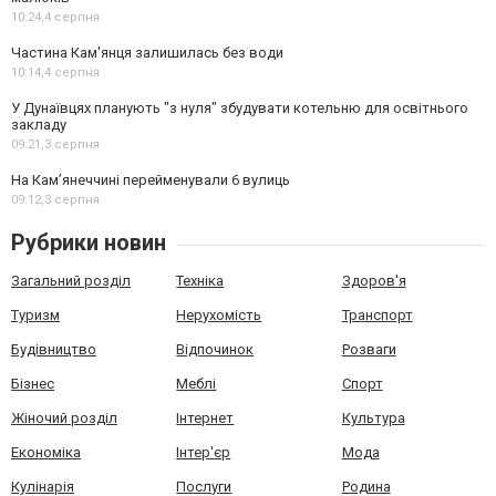
10:24,
4 серпня
Частина Кам'янця залишилась без води
10:14,
4 серпня
У Дунаївцях планують "з нуля" збудувати котельню для освітнього
закладу
09:21,
3 серпня
На Камʼянеччині перейменували 6 вулиць
09:12,
3 серпня
Рубрики новин
Загальний розділ
Техніка
Здоров'я
Туризм
Нерухомість
Транспорт
Будівництво
Відпочинок
Розваги
Бізнес
Меблі
Спорт
Жіночий розділ
Інтернет
Культура
Економіка
Інтер'єр
Мода
Кулінарія
Послуги
Родина