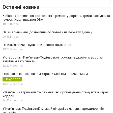
Останні новини
Хабар за підписання контрактів з ремонту доріг: викрили заступника
голови Хмельницької ОВА
10:18,
Вчора
На Хмельниччині дозволили полювати на пернату дичину
09:59,
Вчора
На Камʼянеччині зупинили п'яного водія Audi
13:20,
5 серпня
У старостаті Кам’янець-Подільської громади відкрили меморіал
загиблим захисникам
12:20,
5 серпня
Прощання із Захисником України Сергієм Вільчинським
Некролог
15:08,
4 серпня
У Кам’янці затримали буковинців, які організували схему втечі через
кордон
14:52,
4 серпня
У Кам’янець-Подільській міській лікарні за липень народилося 56
малюків