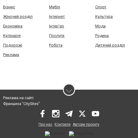
Бізнес
Меблі
Спорт
Жіночий розділ
Інтернет
Культура
Економіка
Інтер'єр
Мода
Кулінарія
Послуги
Родина
Подорожі
Робота
Дитячий розділ
Реклама
Реклама на сайті
Франшиза "CitySites"
Про нас
Контакти
Автори проєкту