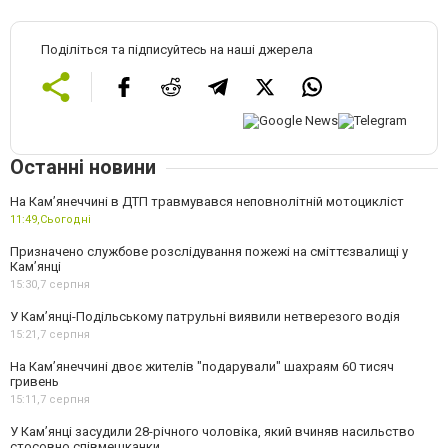
Поділіться та підписуйтесь на наші джерела
Останні новини
На Кам’янеччині в ДТП травмувався неповнолітній мотоцикліст
11:49,
Сьогодні
Призначено службове розслідування пожежі на сміттєзвалищі у
Кам’янці
15:30,
7 серпня
У Кам’янці-Подільському патрульні виявили нетверезого водія
15:21,
7 серпня
На Камʼянеччині двоє жителів "подарували" шахраям 60 тисяч
гривень
15:11,
7 серпня
У Камʼянці засудили 28-річного чоловіка, який вчиняв насильство
стосовно співмешканки