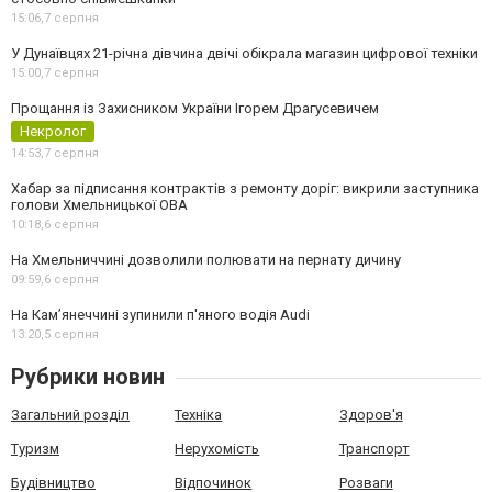
15:06,
7 серпня
У Дунаївцях 21-річна дівчина двічі обікрала магазин цифрової техніки
15:00,
7 серпня
Прощання із Захисником України Ігорем Драгусевичем
Некролог
14:53,
7 серпня
Хабар за підписання контрактів з ремонту доріг: викрили заступника
голови Хмельницької ОВА
10:18,
6 серпня
На Хмельниччині дозволили полювати на пернату дичину
09:59,
6 серпня
На Камʼянеччині зупинили п'яного водія Audi
13:20,
5 серпня
Рубрики новин
Загальний розділ
Техніка
Здоров'я
Туризм
Нерухомість
Транспорт
Будівництво
Відпочинок
Розваги