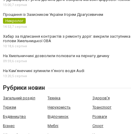
15:00,
7 серпня
Прощання із Захисником України Ігорем Драгусевичем
Некролог
14:53,
7 серпня
Хабар за підписання контрактів з ремонту доріг: викрили заступника
голови Хмельницької ОВА
10:18,
6 серпня
На Хмельниччині дозволили полювати на пернату дичину
09:59,
6 серпня
На Камʼянеччині зупинили п'яного водія Audi
13:20,
5 серпня
Рубрики новин
Загальний розділ
Техніка
Здоров'я
Туризм
Нерухомість
Транспорт
Будівництво
Відпочинок
Розваги
Бізнес
Меблі
Спорт