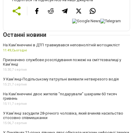
Останні новини
На Кам’янеччині в ДТП травмувався неповнолітній мотоцикліст
11:49,
Сьогодні
Призначено службове розслідування пожежі на сміттєзвалищі у
Кам’янці
15:30,
7 серпня
У Кам’янці-Подільському патрульні виявили нетверезого водія
15:21,
7 серпня
На Камʼянеччині двоє жителів "подарували" шахраям 60 тисяч
гривень
15:11,
7 серпня
У Камʼянці засудили 28-річного чоловіка, який вчиняв насильство
стосовно співмешканки
15:06,
7 серпня
У Дунаївцях 21-річна дівчина двічі обікрала магазин цифрової техніки