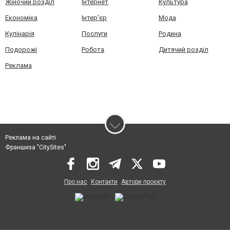
Жіночий розділ
Інтернет
Культура
Економіка
Інтер'єр
Мода
Кулінарія
Послуги
Родина
Подорожі
Робота
Дитячий розділ
Реклама
Реклама на сайті
Франшиза "CitySites"
Про нас
Контакти
Автори проєкту