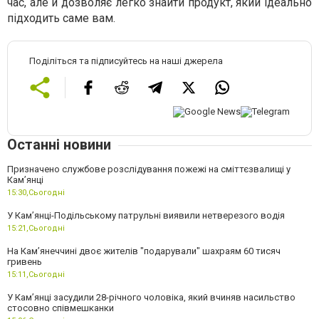
час, але й дозволяє легко знайти продукт, який ідеально
підходить саме вам.
Поділіться та підписуйтесь на наші джерела
Останні новини
Призначено службове розслідування пожежі на сміттєзвалищі у
Кам’янці
15:30,
Сьогодні
У Кам’янці-Подільському патрульні виявили нетверезого водія
15:21,
Сьогодні
На Камʼянеччині двоє жителів "подарували" шахраям 60 тисяч
гривень
15:11,
Сьогодні
У Камʼянці засудили 28-річного чоловіка, який вчиняв насильство
стосовно співмешканки