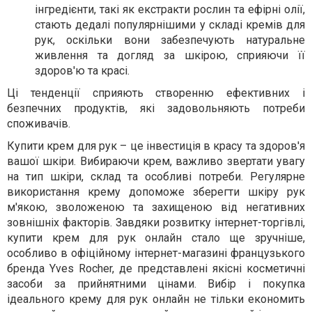
інгредієнти, такі як екстракти рослин та ефірні олії,
стають дедалі популярнішими у складі кремів для
рук, оскільки вони забезпечують натуральне
живлення та догляд за шкірою, сприяючи її
здоров'ю та красі.
Ці тенденції сприяють створенню ефективних і
безпечних продуктів, які задовольняють потреби
споживачів.
Купити крем для рук – це інвестиція в красу та здоров'я
вашої шкіри. Вибираючи крем, важливо звертати увагу
на тип шкіри, склад та особливі потреби. Регулярне
використання крему допоможе зберегти шкіру рук
м'якою, зволоженою та захищеною від негативних
зовнішніх факторів. Завдяки розвитку інтернет-торгівлі,
купити крем для рук онлайн стало ще зручніше,
особливо в офіційному інтернет-магазині французького
бренда Yves Rocher, де представлені якісні косметичні
засоби за прийнятними цінами. Вибір і покупка
ідеального крему для рук онлайн не тільки економить