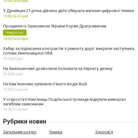
15:06,
Сьогодні
У Дунаївцях 21-річна дівчина двічі обікрала магазин цифрової техніки
15:00,
Сьогодні
Прощання із Захисником України Ігорем Драгусевичем
Некролог
14:53,
Сьогодні
Хабар за підписання контрактів з ремонту доріг: викрили заступника
голови Хмельницької ОВА
10:18,
Вчора
На Хмельниччині дозволили полювати на пернату дичину
09:59,
Вчора
На Камʼянеччині зупинили п'яного водія Audi
13:20,
5 серпня
У старостаті Кам’янець-Подільської громади відкрили меморіал
загиблим захисникам
12:20,
5 серпня
Рубрики новин
Загальний розділ
Техніка
Здоров'я