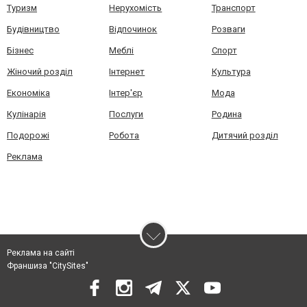
Туризм
Нерухомість
Транспорт
Будівництво
Відпочинок
Розваги
Бізнес
Меблі
Спорт
Жіночий розділ
Інтернет
Культура
Економіка
Інтер'єр
Мода
Кулінарія
Послуги
Родина
Подорожі
Робота
Дитячий розділ
Реклама
Реклама на сайті
Франшиза "CitySites"