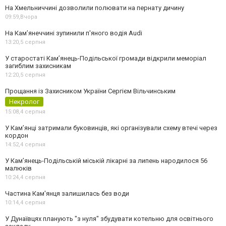
На Хмельниччині дозволили полювати на пернату дичину
09:59,
Вчора
На Камʼянеччині зупинили п'яного водія Audi
13:20,
5 серпня
У старостаті Кам’янець-Подільської громади відкрили меморіал
загиблим захисникам
12:20,
5 серпня
Прощання із Захисником України Сергієм Вільчинським
Некролог
15:08,
4 серпня
У Кам’янці затримали буковинців, які організували схему втечі через
кордон
14:52,
4 серпня
У Кам’янець-Подільській міській лікарні за липень народилося 56
малюків
10:24,
4 серпня
Частина Кам'янця залишилась без води
10:14,
4 серпня
У Дунаївцях планують "з нуля" збудувати котельню для освітнього