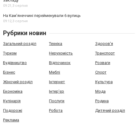
закладу
09:21,
3 серпня
На Камʼянеччині перейменували 6 вулиць
09:12,
3 серпня
Рубрики новин
Загальний розділ
Техніка
Здоров'я
Туризм
Нерухомість
Транспорт
Будівництво
Відпочинок
Розваги
Бізнес
Меблі
Спорт
Жіночий розділ
Інтернет
Культура
Економіка
Інтер'єр
Мода
Кулінарія
Послуги
Родина
Подорожі
Робота
Дитячий розділ
Реклама