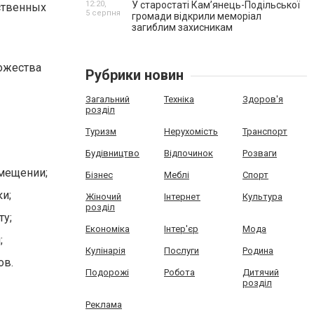
12:20,
У старостаті Кам’янець-Подільської
ственных
5 серпня
громади відкрили меморіал
загиблим захисникам
ожества
Рубрики новин
Загальний
Техніка
Здоров'я
розділ
Туризм
Нерухомість
Транспорт
Будівництво
Відпочинок
Розваги
мещении;
Бізнес
Меблі
Спорт
и;
Жіночий
Інтернет
Культура
розділ
у;
Економіка
Інтер'єр
Мода
;
Кулінарія
Послуги
Родина
ов.
Подорожі
Робота
Дитячий
розділ
Реклама