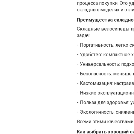
процесса покупки. Это 
складных моделях и отл
Преимущества складно
Складные велосипеды пр
задач:
-
Портативность: легко с
-
Удобство: компактное х
-
Универсальность: подхо
-
Безопасность: меньше 
-
Кастомизация: настраи
-
Низкие эксплуатационн
-
Польза для здоровья: 
-
Экологичность: снижен
Всеми этими качествами
Как выбрать хороший с