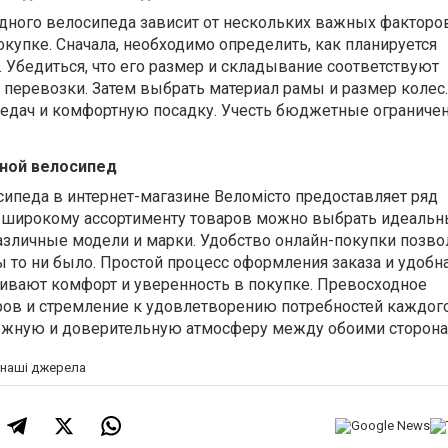
дного велосипеда зависит от нескольких важных факторо
окупке. Сначала, необходимо определить, как планируется
 Убедиться, что его размер и складывание соответствуют
 перевозки. Затем выбрать материал рамы и размер колес.
редач и комфортную посадку. Учесть бюджетные ограничен
дной велосипед
сипеда в интернет-магазине
Веломісто
предоставляет ряд
 широкому ассортименту товаров можно выбрать идеаль
азличные модели и марки. Удобство онлайн-покупки позво
ы то ни было. Простой процесс оформления заказа и удобн
чивают комфорт и уверенность в покупке. Превосходное
ов и стремление к удовлетворению потребностей каждог
ежную и доверительную атмосферу между обоими сторона
а наші джерела