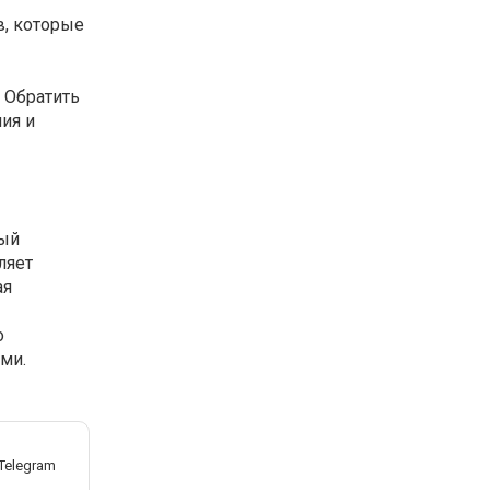
в, которые
 Обратить
ия и
ный
ляет
ая
о
ми.