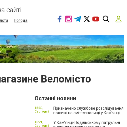
а сайті
міста
Погода
магазине Веломісто
Останні новини
15:30,
Призначено службове розслідування
Сьогодні
пожежі на сміттєзвалищі у Кам’янці
15:21,
У Кам’янці-Подільському патрульні
Сьогодні