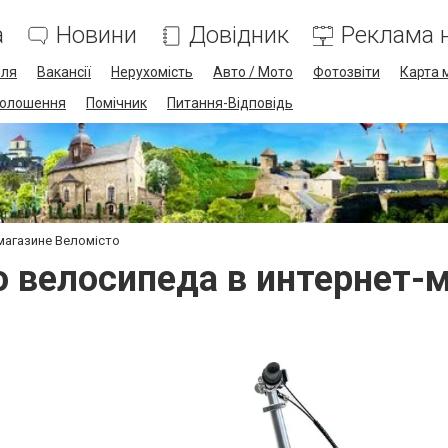
а
Новини
Довідник
Реклама н
лля
Вакансії
Нерухомість
Авто / Мото
Фотозвіти
Карта 
олошення
Помічник
Питання-Відповідь
магазине Веломісто
 велосипеда в интернет-