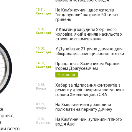
виявили нетверезого водія
15:11,
На Камʼянеччині двоє жителів
Сьогодні
"подарували" шахраям 60 тисяч
гривень
15:06,
У Камʼянці засудили 28-річного
Сьогодні
чоловіка, який вчиняв насильство
стосовно співмешканки
15:00,
У Дунаївцях 21-річна дівчина двічі
Сьогодні
обікрала магазин цифрової техніки
14:53,
Прощання із Захисником України
Сьогодні
Ігорем Драгусевичем
Некролог
10:18,
Хабар за підписання контрактів з
Вчора
ремонту доріг: викрили заступника
голови Хмельницької ОВА
09:59,
На Хмельниччині дозволили
Вчора
ке
полювати на пернату дичину
горные,
13:20,
На Камʼянеччині зупинили п'яного
е
5 серпня
водія Audi
нии всего