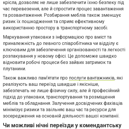
крісла, дозволяє не лише забезпечити їхню безпеку під
час перевезення, але й спростити процес завантаження
та розвантаження. Розбирання меблів також зменшує
ризик їх пошкодження та сприяє ефективному
використанню простору в транспортному засобі.
Маркування упаковки з інформацією про вміст та
приналежність до певного співробітника чи відділу є
ключовим для забезпечення організованості та легкості
розпакування у новому офісі. Це допоможе швидко
відновити робочі процеси без зайвих затримок та
плутанини.
Також важливо памʼятати про
послуги вантажників
, які
реалізують ваш переїзд швидше і якісніше,
забезпечать не лише фізичну силу, але й професійний
підхід до упаковки, транспортування та розміщення
меблів та обладнання. Залучення досвідчених фахівців
мінімізує ризики та звільняє ваш час та ресурси для
зосередження на основній діяльності вашої компанії.
Чи можливі нічні переїзди у комендантську