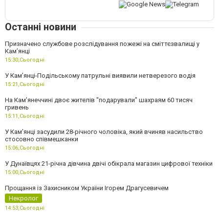
Останні новини
Призначено службове розслідування пожежі на сміттєзвалищі у
Кам’янці
15:30,
Сьогодні
У Кам’янці-Подільському патрульні виявили нетверезого водія
15:21,
Сьогодні
На Камʼянеччині двоє жителів "подарували" шахраям 60 тисяч
гривень
15:11,
Сьогодні
У Камʼянці засудили 28-річного чоловіка, який вчиняв насильство
стосовно співмешканки
15:06,
Сьогодні
У Дунаївцях 21-річна дівчина двічі обікрала магазин цифрової техніки
15:00,
Сьогодні
Прощання із Захисником України Ігорем Драгусевичем
Некролог
14:53,
Сьогодні