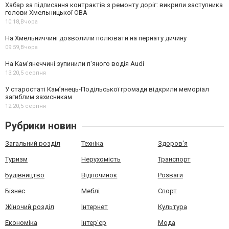
Хабар за підписання контрактів з ремонту доріг: викрили заступника
голови Хмельницької ОВА
10:18,
Вчора
На Хмельниччині дозволили полювати на пернату дичину
09:59,
Вчора
На Камʼянеччині зупинили п'яного водія Audi
13:20,
5 серпня
У старостаті Кам’янець-Подільської громади відкрили меморіал
загиблим захисникам
12:20,
5 серпня
Рубрики новин
Загальний розділ
Техніка
Здоров'я
Туризм
Нерухомість
Транспорт
Будівництво
Відпочинок
Розваги
Бізнес
Меблі
Спорт
Жіночий розділ
Інтернет
Культура
Економіка
Інтер'єр
Мода