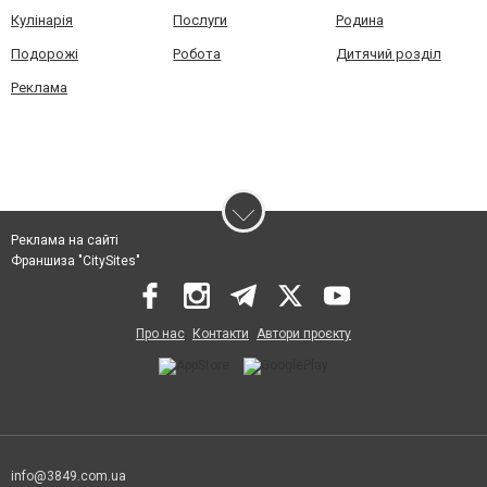
Кулінарія
Послуги
Родина
Подорожі
Робота
Дитячий розділ
Реклама
Реклама на сайті
Франшиза "CitySites"
Про нас
Контакти
Автори проєкту
info@3849.com.ua