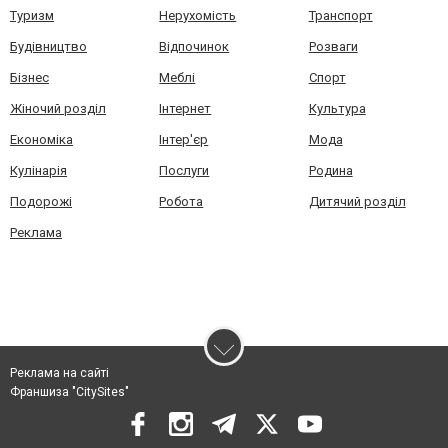
Туризм
Нерухомість
Транспорт
Будівництво
Відпочинок
Розваги
Бізнес
Меблі
Спорт
Жіночий розділ
Інтернет
Культура
Економіка
Інтер'єр
Мода
Кулінарія
Послуги
Родина
Подорожі
Робота
Дитячий розділ
Реклама
Реклама на сайті
Франшиза "CitySites"