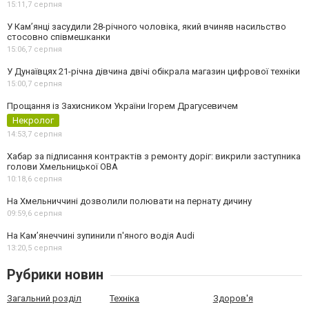
15:11,
7 серпня
У Камʼянці засудили 28-річного чоловіка, який вчиняв насильство
стосовно співмешканки
15:06,
7 серпня
У Дунаївцях 21-річна дівчина двічі обікрала магазин цифрової техніки
15:00,
7 серпня
Прощання із Захисником України Ігорем Драгусевичем
Некролог
14:53,
7 серпня
Хабар за підписання контрактів з ремонту доріг: викрили заступника
голови Хмельницької ОВА
10:18,
6 серпня
На Хмельниччині дозволили полювати на пернату дичину
09:59,
6 серпня
На Камʼянеччині зупинили п'яного водія Audi
13:20,
5 серпня
Рубрики новин
Загальний розділ
Техніка
Здоров'я