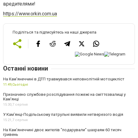
вредителями!
https://www.orkin.com.ua
Поділіться та підписуйтесь на наші джерела
Останні новини
На Кам’янеччині в ДТП травмувався неповнолітній мотоцикліст
11:49,
Сьогодні
Призначено службове розслідування пожежі на сміттєзвалищі у
Кам’янці
15:30,
7 серпня
У Кам’янці-Подільському патрульні виявили нетверезого водія
15:21,
7 серпня
На Камʼянеччині двоє жителів "подарували" шахраям 60 тисяч
гривень