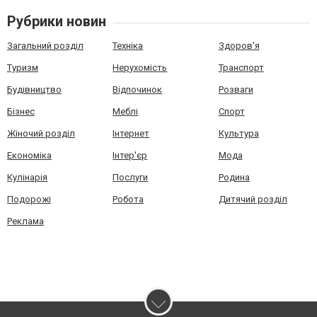
Рубрики новин
Загальний розділ
Техніка
Здоров'я
Туризм
Нерухомість
Транспорт
Будівництво
Відпочинок
Розваги
Бізнес
Меблі
Спорт
Жіночий розділ
Інтернет
Культура
Економіка
Інтер'єр
Мода
Кулінарія
Послуги
Родина
Подорожі
Робота
Дитячий розділ
Реклама