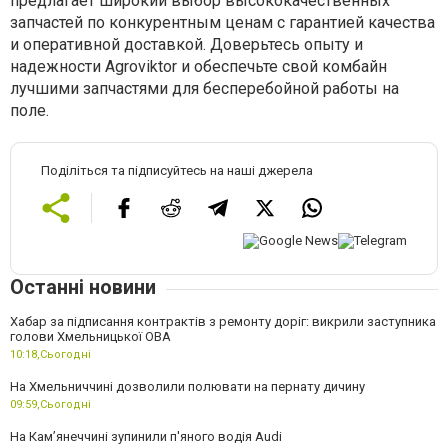
предлагает широкий выбор высококачественных
запчастей по конкурентным ценам с гарантией качества
и оперативной доставкой. Доверьтесь опыту и
надежности Agroviktor и обеспечьте свой комбайн
лучшими запчастями для бесперебойной работы на
поле.
Поділіться та підписуйтесь на наші джерела
Останні новини
Хабар за підписання контрактів з ремонту доріг: викрили заступника
голови Хмельницької ОВА
10:18,
Сьогодні
На Хмельниччині дозволили полювати на пернату дичину
09:59,
Сьогодні
На Камʼянеччині зупинили п'яного водія Audi