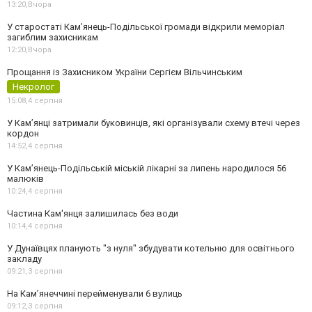
13:20,
Вчора
У старостаті Кам’янець-Подільської громади відкрили меморіал
загиблим захисникам
12:20,
Вчора
Прощання із Захисником України Сергієм Вільчинським
Некролог
15:08,
4 серпня
У Кам’янці затримали буковинців, які організували схему втечі через
кордон
14:52,
4 серпня
У Кам’янець-Подільській міській лікарні за липень народилося 56
малюків
10:24,
4 серпня
Частина Кам'янця залишилась без води
10:14,
4 серпня
У Дунаївцях планують "з нуля" збудувати котельню для освітнього
закладу
09:21,
3 серпня
На Камʼянеччині перейменували 6 вулиць
09:12,
3 серпня