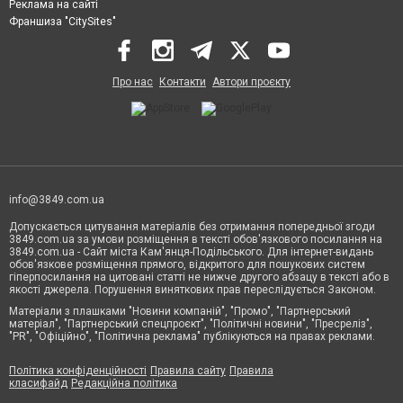
Реклама на сайті
Франшиза "CitySites"
Про нас
Контакти
Автори проєкту
info@3849.com.ua
Допускається цитування матеріалів без отримання попередньої згоди
3849.com.ua за умови розміщення в тексті обов'язкового посилання на
3849.com.ua - Сайт міста Кам'янця-Подільського. Для інтернет-видань
обов'язкове розміщення прямого, відкритого для пошукових систем
гіперпосилання на цитовані статті не нижче другого абзацу в тексті або в
якості джерела. Порушення виняткових прав переслідується Законом.
Матеріали з плашками "Новини компаній", "Промо", "Партнерський
матеріал", "Партнерський спецпроєкт", "Політичні новини", "Пресреліз",
"PR", "Офіційно", "Політична реклама" публікуються на правах реклами.
Політика конфіденційності
Правила сайту
Правила
класифайд
Редакційна політика