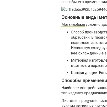
способы его применения
Основные виды ме
Металлобаза
условно дел
Способ производств
обработки. В перво
позволяет изготов
Используя холодну
нее охлажденные з
Материал изготовле
цветных и нержаве
Конфигурации. Есть 
Способы применени
Наиболее востребованны
тип изделия предназначе
Листовая продукция выпу
кузовы легковых автомоб