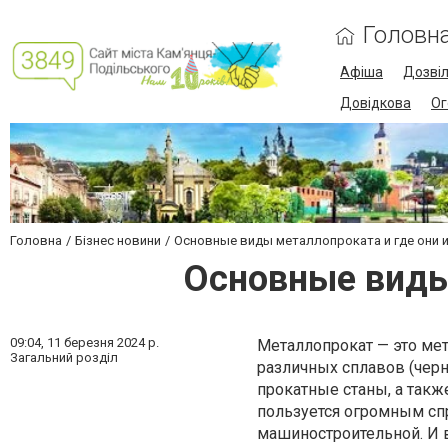
Головн
Афіша
Дозві
Довідкова
Ог
Головна
Бізнес новини
Основные виды металлопроката и где они 
Основные виды
09:04,
11 березня 2024 р.
Металлопрокат — это ме
Загальний розділ
различных сплавов (чер
прокатные станы, а такж
пользуется огромным спр
машиностроительной. И 