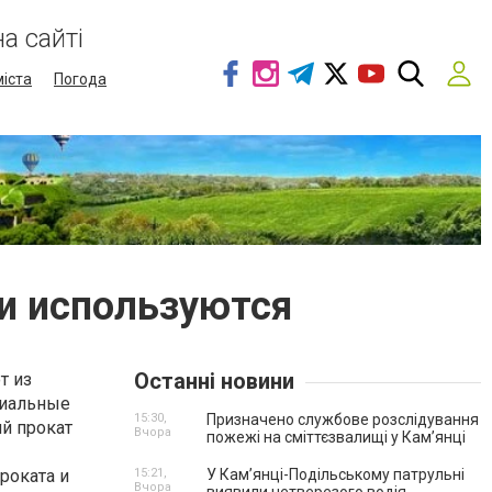
а сайті
міста
Погода
и используются
Останні новини
т из
циальные
15:30,
Призначено службове розслідування
ий прокат
Вчора
пожежі на сміттєзвалищі у Кам’янці
роката и
15:21,
У Кам’янці-Подільському патрульні
Вчора