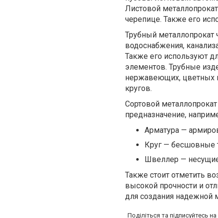
Листовой металлопрокат
черепице. Также его ис
Трубный металлопрокат ч
водоснабжения, канализ
Также его используют д
элементов. Трубные изд
нержавеющих, цветных и
кругов.
Сортовой металлопрокат 
предназначение, наприме
Арматура — армиро
Круг — бесшовные т
Швеллер — несущие
Также стоит отметить в
высокой прочности и от
для создания надежной 
Поділіться та підписуйтесь н