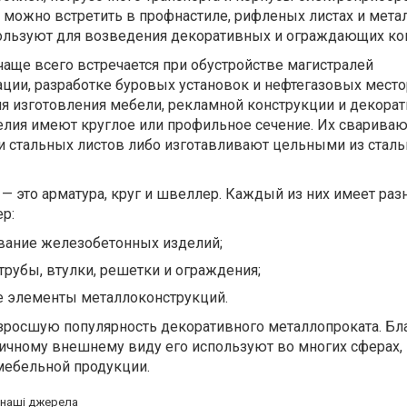
 можно встретить в профнастиле, рифленых листах и мета
пользуют для возведения декоративных и ограждающих ко
аще всего встречается при обустройстве магистралей
ации, разработке буровых установок и нефтегазовых мест
ля изготовления мебели, рекламной конструкции и декора
елия имеют круглое или профильное сечение. Их свариваю
 стальных листов либо изготавливают цельными из стал
— это арматура, круг и швеллер. Каждый из них имеет раз
р:
вание железобетонных изделий;
рубы, втулки, решетки и ограждения;
 элементы металлоконструкций.
озросшую популярность декоративного металлопроката. Бл
личному внешнему виду его используют во многих сферах,
мебельной продукции.
а наші джерела