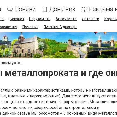
а
Новини
Довідник
Реклама н
лля
Вакансії
Нерухомість
Авто / Мото
Фотозвіти
Карта 
олошення
Помічник
Питання-Відповідь
используются
 металлопроката и где он
таллы с разными характеристиками, которые изготавливаю
ные, цветные и нержавеющие). Для этого используют спе
е процесс холодного и горячего формования. Металлическ
осом во многих сферах, особенно строительной и
в данной статье мы рассмотрим 3 основных вида металлоп