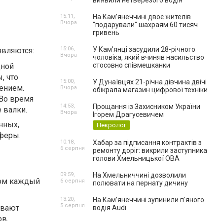
виявили нетверезого водія
15:11,
На Камʼянеччині двоє жителів
Вчора
"подарували" шахраям 60 тисяч
гривень
15:06,
У Камʼянці засудили 28-річного
являются:
Вчора
чоловіка, який вчиняв насильство
стосовно співмешканки
дной
, что
15:00,
У Дунаївцях 21-річна дівчина двічі
ением.
Вчора
обікрала магазин цифрової техніки
Во время
14:53,
Прощання із Захисником України
 валки.
Вчора
Ігорем Драгусевичем
нных,
Некролог
феры.
10:18,
Хабар за підписання контрактів з
6 серпня
ремонту доріг: викрили заступника
голови Хмельницької ОВА
09:59,
На Хмельниччині дозволили
том каждый
6 серпня
полювати на пернату дичину
13:20,
На Камʼянеччині зупинили п'яного
5 серпня
ивают
водія Audi
ов.