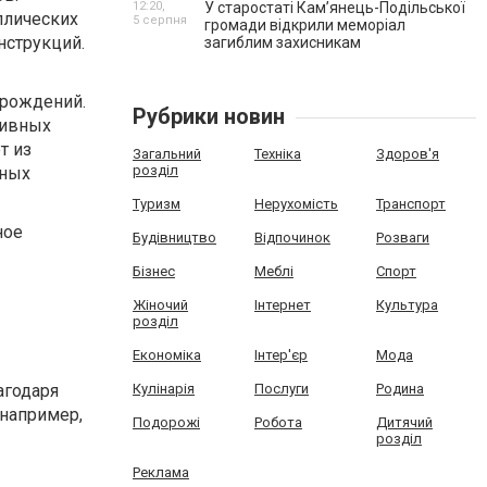
12:20,
У старостаті Кам’янець-Подільської
ллических
5 серпня
громади відкрили меморіал
нструкций.
загиблим захисникам
орождений.
Рубрики новин
тивных
т из
Загальний
Техніка
Здоров'я
розділ
ьных
Туризм
Нерухомість
Транспорт
ное
Будівництво
Відпочинок
Розваги
Бізнес
Меблі
Спорт
Жіночий
Інтернет
Культура
розділ
Економіка
Інтер'єр
Мода
агодаря
Кулінарія
Послуги
Родина
 например,
Подорожі
Робота
Дитячий
розділ
Реклама