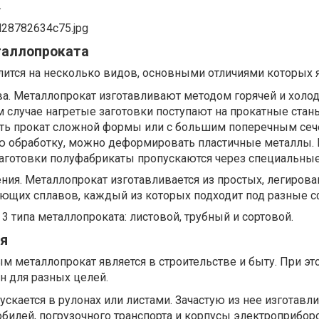
.
таллопроката
ится на несколько видов, основными отличиями которых 
а. Металлопрокат изготавливают методом горячей и холо
м случае нагретые заготовки поступают на прокатные станы
ить прокат сложной формы или с большим поперечным сеч
ю обработку, можно деформировать пластичные металлы. 
аготовки полуфабрикаты пропускаются через специальные
ния. Металлопрокат изготавливается из простых, легирова
ющих сплавов, каждый из которых подходит под разные с
3 типа металлопроката: листовой, трубный и сортовой.
я
м металлопрокат является в строительстве и быту. При э
н для разных целей.
скается в рулонах или листами. Зачастую из нее изготавл
илей, погрузочного транспорта и корпусы электроприбор