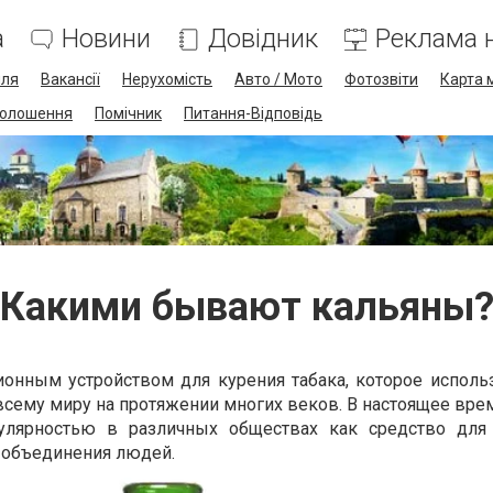
а
Новини
Довідник
Реклама н
лля
Вакансії
Нерухомість
Авто / Мото
Фотозвіти
Карта 
олошення
Помічник
Питання-Відповідь
Какими бывают кальяны
ионным устройством для курения табака, которое исполь
всему миру на протяжении многих веков. В настоящее вре
лярностью в различных обществах как средство для 
и объединения людей.