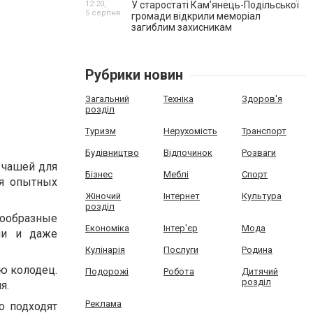
12:20,
У старостаті Кам’янець-Подільської
5 серпня
громади відкрили меморіал
загиблим захисникам
Рубрики новин
Загальний
Техніка
Здоров'я
розділ
Туризм
Нерухомість
Транспорт
Будівництво
Відпочинок
Розваги
и чашей для
Бізнес
Меблі
Спорт
ля опытных
Жіночий
Інтернет
Культура
розділ
образные
Економіка
Інтер'єр
Мода
ии и даже
Кулінарія
Послуги
Родина
ю колодец.
Подорожі
Робота
Дитячий
розділ
я.
Реклама
о подходят