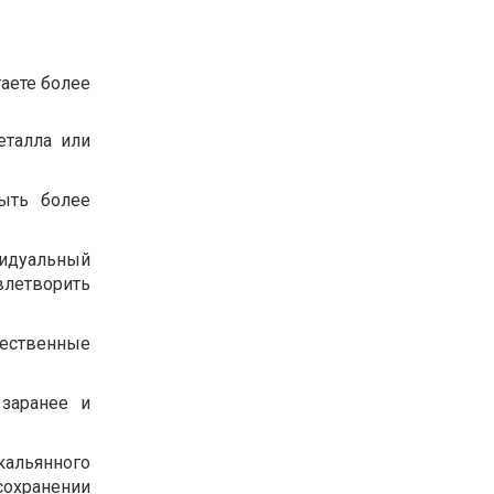
аете более
еталла или
ыть более
идуальный
влетворить
ественные
заранее и
кальянного
сохранении