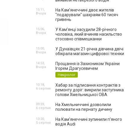
виявили нетверезого водія
15:11,
На Камʼянеччині двоє жителів
Вчора
"подарували" шахраям 60 тисяч
гривень
15:06,
У Камʼянці засудили 28-річного
Вчора
чоловіка, який вчиняв насильство
стосовно співмешканки
15:00,
У Дунаївцях 21-річна дівчина двічі
Вчора
обікрала магазин цифрової техніки
14:53,
Прощання із Захисником України
Вчора
Ігорем Драгусевичем
Некролог
10:18,
Хабар за підписання контрактів з
6 серпня
ремонту доріг: викрили заступника
голови Хмельницької ОВА
09:59,
На Хмельниччині дозволили
6 серпня
полювати на пернату дичину
13:20,
На Камʼянеччині зупинили п'яного
5 серпня
водія Audi