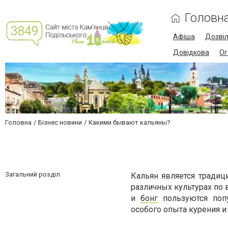
Головн
Афіша
Дозві
Довідкова
Ог
Головна
Бізнес новини
Какими бывают кальяны?
Загальний розділ
Кальян является традиц
различных культурах по 
и
бонг
пользуются попу
особого опыта курения 