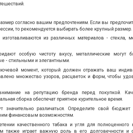
тешествий.
размер согласно вашим предпочтениям. Если вы предпочит
ессии, то рекомендуется выбирать более крупный размер.
 изготавливаются из различных материалов - стекла, м
ридают особую чистоту вкусу, металлические могут б
е - стильными и элегантными.
ключевой момент, который должен отражать ваш индив
авлено множество узоров, расцветок и форм, чтобы удо
 внимание на репутацию бренда перед покупкой. Кач
льная сборка обеспечат приятное курительное время.
т значительно различаться. Определите свой бюджет 
воим финансовым возможностям.
етении качественного табака и угля для полноценного 
ом также играет важную роль в его долговечности и 