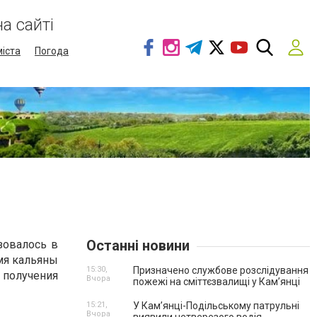
а сайті
міста
Погода
?
Останні новини
зовалось в
мя кальяны
15:30,
Призначено службове розслідування
получения
Вчора
пожежі на сміттєзвалищі у Кам’янці
15:21,
У Кам’янці-Подільському патрульні
Вчора