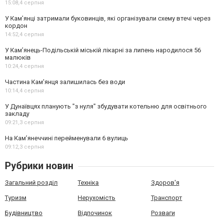
15:08,
4 серпня
У Кам’янці затримали буковинців, які організували схему втечі через
кордон
14:52,
4 серпня
У Кам’янець-Подільській міській лікарні за липень народилося 56
малюків
10:24,
4 серпня
Частина Кам'янця залишилась без води
10:14,
4 серпня
У Дунаївцях планують "з нуля" збудувати котельню для освітнього
закладу
09:21,
3 серпня
На Камʼянеччині перейменували 6 вулиць
09:12,
3 серпня
Рубрики новин
Загальний розділ
Техніка
Здоров'я
Туризм
Нерухомість
Транспорт
Будівництво
Відпочинок
Розваги