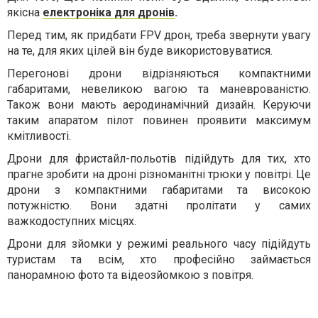
якісна
електроніка для дронів
.
Перед тим, як придбати FPV дрон, треба звернути увагу
на те, для яких цілей він буде використовуватися.
Перегонові дрони відрізняються компактними
габаритами, невеликою вагою та маневрованістю.
Також вони мають аеродинамічний дизайн. Керуючи
таким апаратом пілот повинен проявити максимум
кмітливості.
Дрони для фристайл-польотів підійдуть для тих, хто
прагне зробити на дроні різноманітні трюки у повітрі. Це
дрони з компактними габаритами та високою
потужністю. Вони здатні пролітати у самих
важкодоступних місцях.
Дрони для зйомки у режимі реального часу підійдуть
туристам та всім, хто професійно займається
панорамною фото та відеозйомкою з повітря.