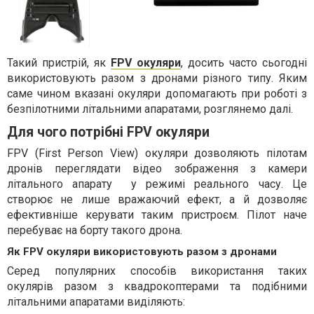
Такий пристрій, як
FPV окуляри
, досить часто сьогодні
використовують разом з дронами різного типу. Яким
саме чином вказані окуляри допомагають при роботі з
безпілотними літальними апаратами, розглянемо далі.
Для чого потрібні FPV окуляри
FPV (First Person View) окуляри дозволяють пілотам
дронів переглядати відео зображення з камери
літального апарату у режимі реального часу. Це
створює не лише вражаючий ефект, а й дозволяє
ефективніше керувати таким пристроєм. Пілот наче
перебуває на борту такого дрона.
Як FPV окуляри використовують разом з дронами
Серед популярних способів використання таких
окулярів разом з квадрокоптерами та подібними
літальними апаратами виділяють: