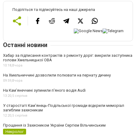
Поділіться та підписуйтесь на наші джерела
Останні новини
Хабар за підписання контрактів з ремонту доріг: викрили заступника
голови Хмельницької ОВА
10:18,
Вчора
На Хмельниччині дозволили полювати на пернату дичину
09:59,
Вчора
На Камʼянеччині зупинили п'яного водія Audi
13:20,
5 серпня
У старостаті Кам’янець-Подільської громади відкрили меморіал
загиблим захисникам
12:20,
5 серпня
Прощання із Захисником України Сергієм Вільчинським
Некролог