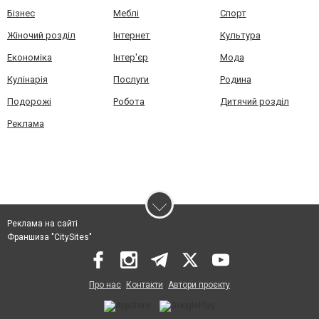
Бізнес
Меблі
Спорт
Жіночий розділ
Інтернет
Культура
Економіка
Інтер'єр
Мода
Кулінарія
Послуги
Родина
Подорожі
Робота
Дитячий розділ
Реклама
Реклама на сайті
Франшиза "CitySites"
Про нас
Контакти
Автори проєкту