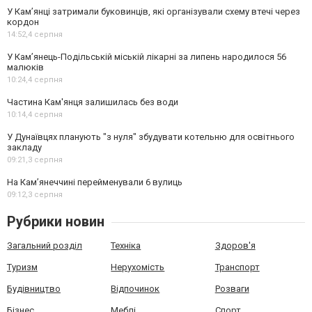
У Кам’янці затримали буковинців, які організували схему втечі через
кордон
14:52,
4 серпня
У Кам’янець-Подільській міській лікарні за липень народилося 56
малюків
10:24,
4 серпня
Частина Кам'янця залишилась без води
10:14,
4 серпня
У Дунаївцях планують "з нуля" збудувати котельню для освітнього
закладу
09:21,
3 серпня
На Камʼянеччині перейменували 6 вулиць
09:12,
3 серпня
Рубрики новин
Загальний розділ
Техніка
Здоров'я
Туризм
Нерухомість
Транспорт
Будівництво
Відпочинок
Розваги
Бізнес
Меблі
Спорт