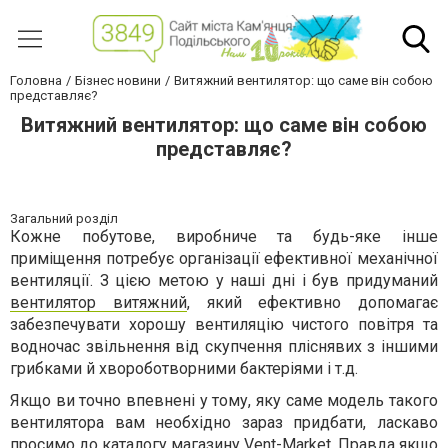
Головна
Бізнес новини
Витяжний вентилятор: що саме він собою
представляє?
Витяжний вентилятор: що саме він собою
представляє?
Загальний розділ
Кожне побутове, виробниче та будь-яке інше
приміщення потребує організації ефективної механічної
вентиляції. З цією метою у наші дні і був придуманий
вентилятор витяжний
, який ефективно допомагає
забезпечувати хорошу вентиляцію чистого повітря та
водночас звільнення від скупчення пліснявих з іншими
грибками й хвороботворними бактеріями і т.д.
Якщо ви точно впевнені у тому, яку саме модель такого
вентилятора вам необхідно зараз придбати, ласкаво
просимо до каталогу магазину Vent-Market. Правда якщо