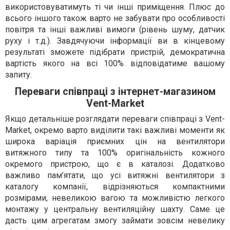
використовуватимуть ті чи інші приміщення. Плюс до
всього іншого також варто не забувати про особливості
повітря та інші важливі вимоги (рівень шуму, датчик
руху і т.д.). Завдячуючи інформації ви в кінцевому
результаті зможете підібрати пристрій, демократична
вартість якого на всі 100% відповідатиме вашому
запиту.
Переваги співпраці з інтернет-магазином
Vent-Market
Якщо детальніше розглядати переваги співпраці з Vent-
Market, окремо варто виділити такі важливі моменти як
широка варіація приємних цін на вентилятори
витяжного типу та 100% оригінальність кожного
окремого пристрою, що є в каталозі. Додатково
важливо пам’ятати, що усі витяжні вентилятори з
каталогу компанії, відрізняються компактними
розмірами, невеликою вагою та можливістю легкого
монтажу у центральну вентиляційну шахту. Саме це
дасть цим агрегатам змогу займати зовсім невелику