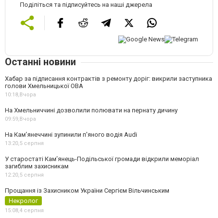
Поділіться та підписуйтесь на наші джерела
Останні новини
Хабар за підписання контрактів з ремонту доріг: викрили заступника
голови Хмельницької ОВА
10:18,
Вчора
На Хмельниччині дозволили полювати на пернату дичину
09:59,
Вчора
На Камʼянеччині зупинили п'яного водія Audi
13:20,
5 серпня
У старостаті Кам’янець-Подільської громади відкрили меморіал
загиблим захисникам
12:20,
5 серпня
Прощання із Захисником України Сергієм Вільчинським
Некролог
15:08,
4 серпня