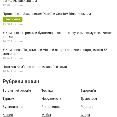
загиблим захисникам
12:20,
5 серпня
Прощання із Захисником України Сергієм Вільчинським
Некролог
15:08,
4 серпня
У Кам’янці затримали буковинців, які організували схему втечі через
кордон
14:52,
4 серпня
У Кам’янець-Подільській міській лікарні за липень народилося 56
малюків
10:24,
4 серпня
Частина Кам'янця залишилась без води
10:14,
4 серпня
Рубрики новин
Загальний розділ
Техніка
Здоров'я
Туризм
Нерухомість
Транспорт
Будівництво
Відпочинок
Розваги
Бізнес
Меблі
Спорт