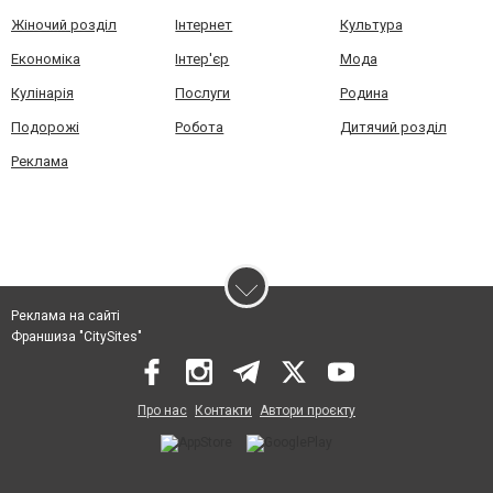
Жіночий розділ
Інтернет
Культура
Економіка
Інтер'єр
Мода
Кулінарія
Послуги
Родина
Подорожі
Робота
Дитячий розділ
Реклама
Реклама на сайті
Франшиза "CitySites"
Про нас
Контакти
Автори проєкту