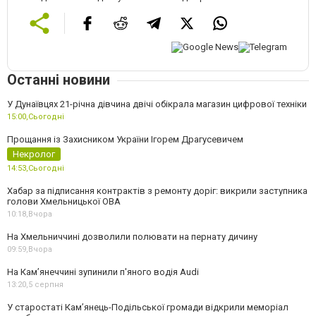
Останні новини
У Дунаївцях 21-річна дівчина двічі обікрала магазин цифрової техніки
15:00,
Сьогодні
Прощання із Захисником України Ігорем Драгусевичем
Некролог
14:53,
Сьогодні
Хабар за підписання контрактів з ремонту доріг: викрили заступника
голови Хмельницької ОВА
10:18,
Вчора
На Хмельниччині дозволили полювати на пернату дичину
09:59,
Вчора
На Камʼянеччині зупинили п'яного водія Audi
13:20,
5 серпня
У старостаті Кам’янець-Подільської громади відкрили меморіал