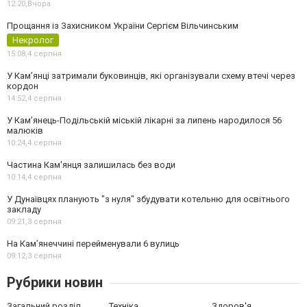
12:20,
Вчора
Прощання із Захисником України Сергієм Вільчинським
Некролог
15:08,
4 серпня
У Кам’янці затримали буковинців, які організували схему втечі через
кордон
14:52,
4 серпня
У Кам’янець-Подільській міській лікарні за липень народилося 56
малюків
10:24,
4 серпня
Частина Кам'янця залишилась без води
10:14,
4 серпня
У Дунаївцях планують "з нуля" збудувати котельню для освітнього
закладу
09:21,
3 серпня
На Камʼянеччині перейменували 6 вулиць
09:12,
3 серпня
Рубрики новин
Загальний розділ
Техніка
Здоров'я