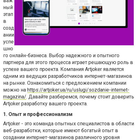
важ
ный
этап
в
созд
ании
успе
шно
го онлайн-бизнеса. Выбор надежного и опытного
партнера для этого процесса играет решающую роль в
успехе вашего проекта. Компания Artjoker является
одним из ведущих разработчиков интернет-магазинов
на рынке. Ознакомиться с предложением компании
можно на
https://artjoker.ua/ru/uslugi/sozdanie-internet-
magazina/
. Давайте разберемся, почему стоит доверить
Artjoker разработку вашего проекта.
1. Опыт и профессионализм
Artjoker - это команда опытных специалистов в области
веб-разработки, которые имеют богатый опыт в
создании интернет-магазинов различного уровня