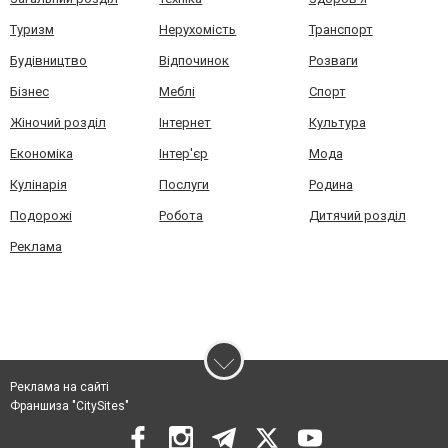
Туризм
Нерухомість
Транспорт
Будівництво
Відпочинок
Розваги
Бізнес
Меблі
Спорт
Жіночий розділ
Інтернет
Культура
Економіка
Інтер'єр
Мода
Кулінарія
Послуги
Родина
Подорожі
Робота
Дитячий розділ
Реклама
Реклама на сайті
Франшиза "CitySites"