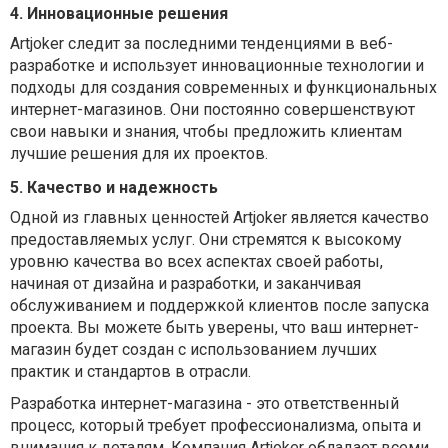
4. Инновационные решения
Artjoker следит за последними тенденциями в веб-
разработке и использует инновационные технологии и
подходы для создания современных и функциональных
интернет-магазинов. Они постоянно совершенствуют
свои навыки и знания, чтобы предложить клиентам
лучшие решения для их проектов.
5. Качество и надежность
Одной из главных ценностей Artjoker является качество
предоставляемых услуг. Они стремятся к высокому
уровню качества во всех аспектах своей работы,
начиная от дизайна и разработки, и заканчивая
обслуживанием и поддержкой клиентов после запуска
проекта. Вы можете быть уверены, что ваш интернет-
магазин будет создан с использованием лучших
практик и стандартов в отрасли.
Разработка интернет-магазина - это ответственный
процесс, который требует профессионализма, опыта и
внимания к деталям. Компания Artjoker обладает всеми