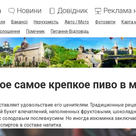
а
Новини
Довідник
Реклама н
лля
Вакансії
Нерухомість
Авто / Мото
Фотозвіти
Карта 
олошення
Помічник
Питання-Відповідь
ое самое крепкое пиво в 
ставляет удовольствие его ценителям. Традиционные рец
й букет впечатлений, наполненных фруктовыми, шоколад
 солодовым послевкусием. Но иногда изюминка заключае
спиртов в составе напитка.