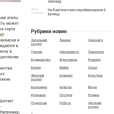
закладу
09:12,
На Камʼянеччині перейменували 6
3 серпня
вулиць
чая этапы
сть может
ые сорта
Рубрики новин
ит
закваски и
Загальний
Техніка
Здоров'я
розділ
ащается в
козу в
Туризм
Нерухомість
Транспорт
сщепление
Будівництво
Відпочинок
Розваги
чества
Бізнес
Меблі
Спорт
ных
Жіночий
Інтернет
Культура
 такие
розділ
Економіка
Інтер'єр
Мода
Кулінарія
Послуги
Родина
бретает
Подорожі
Робота
Дитячий
о
розділ
 Например,