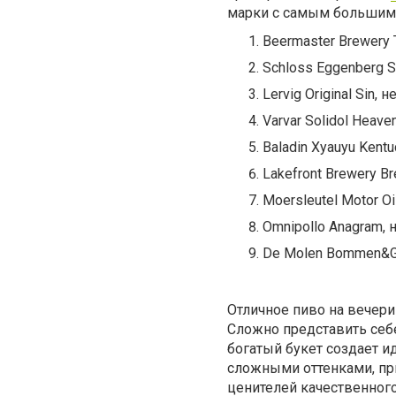
марки с самым большим 
Beermaster Brewery T
Schloss Eggenberg 
Lervig Original Sin,
Varvar Solidol Heaven
Baladin Xyauyu Kent
Lakefront Brewery Br
Moersleutel Motor Oil
Omnipollo Anagram,
De Molen Bommen&Gr
Отличное пиво на вечери
Сложно представить себе
богатый букет создает и
сложными оттенками, пр
ценителей качественного