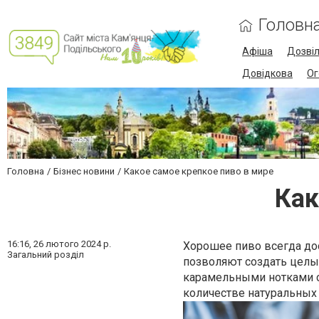
Головн
Афіша
Дозві
Довідкова
Ог
Головна
Бізнес новини
Какое самое крепкое пиво в мире
Как
16:16,
26 лютого 2024 р.
Хорошее пиво всегда до
Загальний розділ
позволяют создать целы
карамельными нотками с
количестве натуральных 