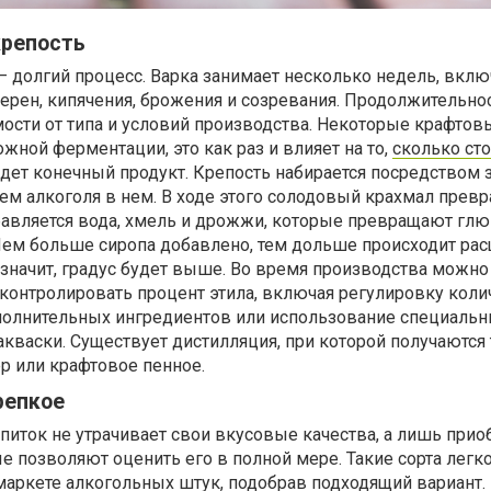
крепость
 долгий процесс. Варка занимает несколько недель, вклю
ерен, кипячения, брожения и созревания. Продолжительно
ости от типа и условий производства. Некоторые крафтов
жной ферментации, это как раз и влияет на то,
сколько сто
дет конечный продукт. Крепость набирается посредством 
м алкоголя в нем. В ходе этого солодовый крахмал превр
обавляется вода, хмель и дрожжи, которые превращают глю
 Чем больше сиропа добавлено, тем дольше происходит ра
 значит, градус будет выше. Во время производства можно
контролировать процент этила, включая регулировку коли
полнительных ингредиентов или использование специаль
кваски. Существует дистилляция, при которой получаются
ер или крафтовое пенное.
репкое
апиток не утрачивает свои вкусовые качества, а лишь прио
е позволяют оценить его в полной мере. Такие сорта легк
маркете алкогольных штук
, подобрав подходящий вариант.