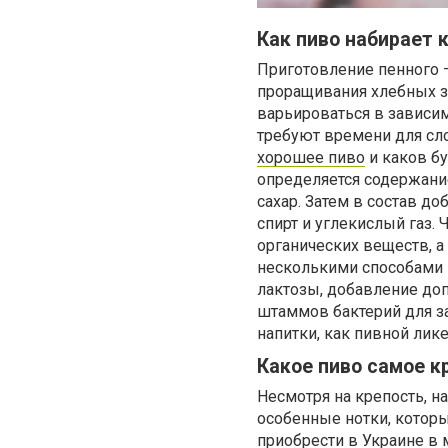
Как пиво набирает 
Приготовление пенного —
проращивания хлебных з
варьироваться в зависим
требуют времени для сло
хорошее пиво
и каков бу
определяется содержание
сахар. Затем в состав д
спирт и углекислый газ.
органических веществ, а
несколькими способами 
лактозы, добавление до
штаммов бактерий для за
напитки, как пивной лик
Какое пиво самое к
Несмотря на крепость, н
особенные нотки, которы
приобрести в Украине в