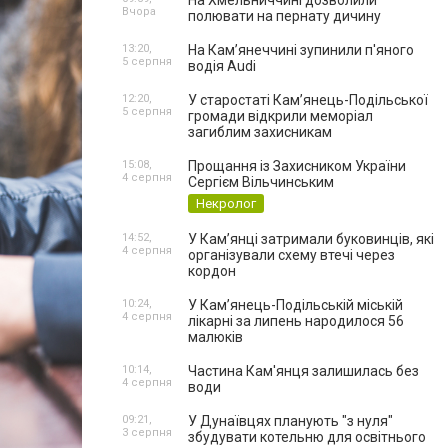
На Хмельниччині дозволили
Вчора
полювати на пернату дичину
13:20,
На Камʼянеччині зупинили п'яного
5 серпня
водія Audi
12:20,
У старостаті Кам’янець-Подільської
5 серпня
громади відкрили меморіал
загиблим захисникам
15:08,
Прощання із Захисником України
4 серпня
Сергієм Вільчинським
Некролог
14:52,
У Кам’янці затримали буковинців, які
4 серпня
організували схему втечі через
кордон
10:24,
У Кам’янець-Подільській міській
4 серпня
лікарні за липень народилося 56
малюків
10:14,
Частина Кам'янця залишилась без
4 серпня
води
09:21,
У Дунаївцях планують "з нуля"
3 серпня
збудувати котельню для освітнього