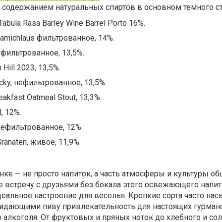
содержанием натуральных спиртов в основном темного ст
abula Rasa Barley Wine Barrel Porto 16%.
Samichlaus фильтрованное, 14%.
 нефильтрованное, 13,5%.
 Hill 2023, 13,5%.
ucky, нефильтрованное, 13,5%.
eakfast Oatmeal Stout, 13,3%.
, 12%.
 нефильтрованное, 12%
anaten, живое, 11,9%.
нке — не просто напиток, а часть атмосферы и культуры об
 встречу с друзьями без бокала этого освежающего напитк
деальное настроение для веселья. Крепкие сорта часто н
идающими пиву привлекательность для настоящих гурман
 алкоголя. От фруктовых и пряных ноток до хлебного и со