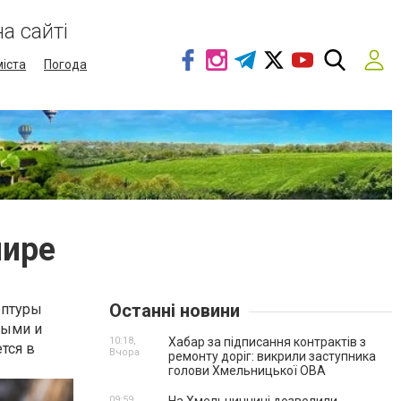
а сайті
міста
Погода
мире
Останні новини
ептуры
ными и
10:18,
Хабар за підписання контрактів з
тся в
Вчора
ремонту доріг: викрили заступника
голови Хмельницької ОВА
09:59,