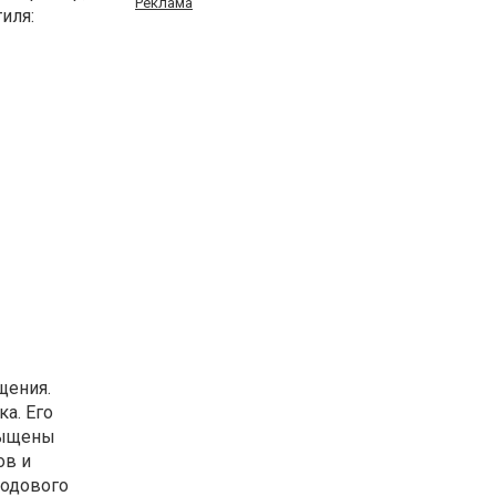
Реклама
иля:
щения.
а. Его
асыщены
ов и
лодового