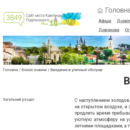
Головн
Афіша
Дозві
Довідкова
Ог
Головна
Бізнес новини
Введение в уличный обогрев
В
Загальний розділ
С наступлением холодов
на открытом воздухе, и
продлить время пребыва
уютную атмосферу на ул
летними площадками, а 