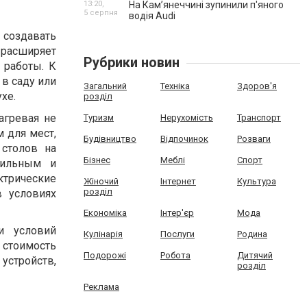
13:20,
На Камʼянеччині зупинили п'яного
5 серпня
водія Audi
создавать
 расширяет
Рубрики новин
 работы. К
в саду или
Загальний
Техніка
Здоров'я
хе.
розділ
агревая не
Туризм
Нерухомість
Транспорт
 для мест,
Будівництво
Відпочинок
Розваги
 столов на
Бізнес
Меблі
Спорт
бильным и
ктрические
Жіночий
Інтернет
Культура
розділ
в условиях
Економіка
Інтер'єр
Мода
и условий
Кулінарія
Послуги
Родина
 стоимость
Подорожі
Робота
Дитячий
устройств,
розділ
Реклама