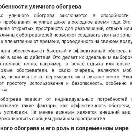
обенности уличного обогрева
во уличного обогрева заключается в способности 
 пребывания на улице даже в холодное время года. Это
ния открытых пространств для развлечений, отдыха или
уличных обогревателей позволяет создавать уютные зоны 
ее впечатление от времени, проведенного на свежем возду
тели обеспечивают быстрый и эффективный обогрев, н
ей в зоне их действия. Это делает их идеальным выбором
дственное тепло, например, в зонах отдыха или возле
азовые обогреватели, в свою очередь, являются мо
м, позволяя легко перемещать их в нужное место. Эле
ют простоту использования и безопасность, особенно 
тва.
обогрева зависит от индивидуальных потребностей 
читывать такие факторы, как эффективность обогрева,
ть установки. Не менее важным является внешний вид 
армонировать с общим дизайном пространства.
ого обогрева и его роль в современном мире