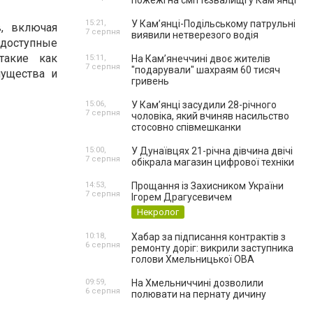
пожежі на сміттєзвалищі у Кам’янці
15:21,
У Кам’янці-Подільському патрульні
, включая
7 серпня
виявили нетверезого водія
доступные
такие как
15:11,
На Камʼянеччині двоє жителів
7 серпня
"подарували" шахраям 60 тисяч
мущества и
гривень
15:06,
У Камʼянці засудили 28-річного
7 серпня
чоловіка, який вчиняв насильство
стосовно співмешканки
15:00,
У Дунаївцях 21-річна дівчина двічі
7 серпня
обікрала магазин цифрової техніки
14:53,
Прощання із Захисником України
7 серпня
Ігорем Драгусевичем
Некролог
10:18,
Хабар за підписання контрактів з
6 серпня
ремонту доріг: викрили заступника
голови Хмельницької ОВА
09:59,
На Хмельниччині дозволили
6 серпня
полювати на пернату дичину