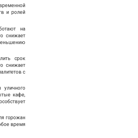
овременной
тв и ролей
ботают на
то снижает
уменьшению
лить срок
то снижает
алитетов с
ы уличного
ытые кафе,
собствует
ля горожан
юбое время