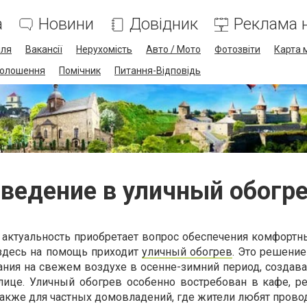
а
Новини
Довідник
Реклама н
лля
Вакансії
Нерухомість
Авто / Мото
Фотозвіти
Карта 
олошення
Помічник
Питання-Відповідь
ведение в уличный обогр
 актуальность приобретает вопрос обеспечения комфортн
 здесь на помощь приходит
уличный обогрев
. Это решение
ния на свежем воздухе в осенне-зимний период, создава
ице. Уличный обогрев особенно востребован в кафе, ре
также для частных домовладений, где жители любят прово