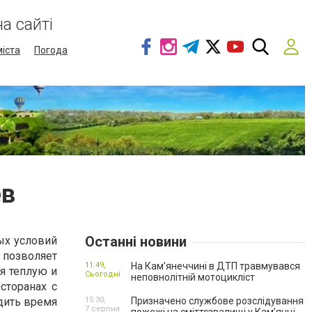
а сайті
міста
Погода
ев
Останні новини
ых условий
 позволяет
11:49,
На Кам’янеччині в ДТП травмувався
я теплую и
Сьогодні
неповнолітній мотоцикліст
сторанах с
дить время
15:30,
Призначено службове розслідування
7 серпня