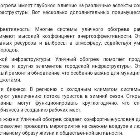
огрева имеет глубокое влияние на различные аспекты с
раструктуры. Вот несколько дополнительных преимущес
фективность: Многие системы уличного обогрева ра
 имеют высокий коэффициент энергоэффективности. Э
ивных ресурсов и выбросы в атмосферу, содействуя 
городов.
кой инфраструктуры: Уличный обогрев помогает прод
тов и других элементов городской инфраструктуры. Э
ный ремонт и обновление, что особенно важно для муницип
джетами.
 и бизнеса: В регионах с холодным климатом систем
вуют увеличению потока туристов в зимний сезон. Откр
зины могут функционировать круглогодично, что спо
бизнеса и созданию рабочих мест.
а жизни: Уличный обогрев создает комфортные условия д
 позволяет проводить мероприятия на свежем воздухе в л
активному образу жизни и общественной активности.