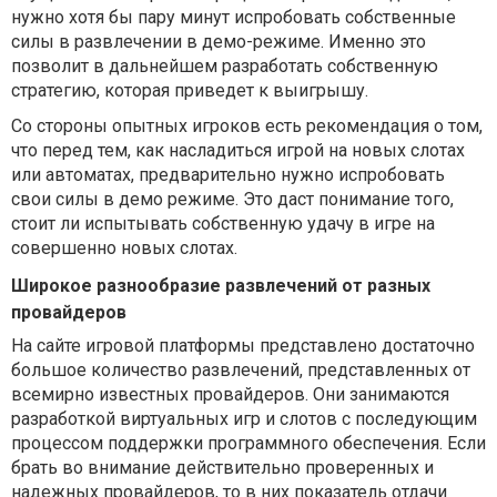
нужно хотя бы пару минут испробовать собственные
силы в развлечении в демо-режиме. Именно это
позволит в дальнейшем разработать собственную
стратегию, которая приведет к выигрышу.
Со стороны опытных игроков есть рекомендация о том,
что перед тем, как насладиться игрой на новых слотах
или автоматах, предварительно нужно испробовать
свои силы в демо режиме. Это даст понимание того,
стоит ли испытывать собственную удачу в игре на
совершенно новых слотах.
Широкое разнообразие развлечений от разных
провайдеров
На сайте игровой платформы представлено достаточно
большое количество развлечений, представленных от
всемирно известных провайдеров. Они занимаются
разработкой виртуальных игр и слотов с последующим
процессом поддержки программного обеспечения. Если
брать во внимание действительно проверенных и
надежных провайдеров, то в них показатель отдачи