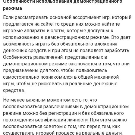
Особенности использования демонстрационного
режима
Если рассматривать основной ассортимент игр, который
предлагается на сайте, то среди них можно найти те
игровые аппараты и слоты, которые доступны к
использованию в демонстрационном режиме. Это дает
возможность играть без обязательного вложения
денежных средств и при этом не позволяет заработать.
Особенность развлечений, представленных в
демонстрационном режиме заключается в том, что они
предназначены для того, чтобы пользователь
самостоятельно познакомился в общей механикой
игры, чтобы не рисковать на реальные денежные
средства.
Не менее важным моментом есть то, что
воспользоваться развлечениями в демонстрационном
режиме можно без регистрации и без обязательного
прохождения верификации личности. При этом важно
воспользоваться советом о том, что перед тем, как
осуществлять игровой процесс на реальные деньги,