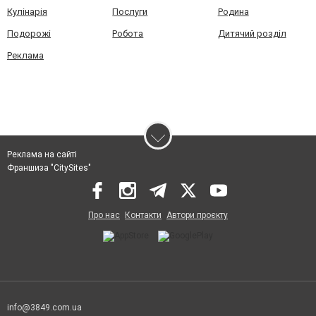
Кулінарія
Послуги
Родина
Подорожі
Робота
Дитячий розділ
Реклама
Реклама на сайті
Франшиза "CitySites"
Про нас
Контакти
Автори проєкту
info@3849.com.ua