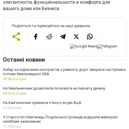
элегантности, функциональности и комфорта для
вашего дома или бизнеса.
Поділіться та підписуйтесь на наші джерела
Останні новини
Хабар за підписання контрактів з ремонту доріг: викрили заступника
голови Хмельницької ОВА
10:18,
Сьогодні
На Хмельниччині дозволили полювати на пернату дичину
09:59,
Сьогодні
На Камʼянеччині зупинили п'яного водія Audi
13:20,
Вчора
У старостаті Кам’янець-Подільської громади відкрили меморіал
загиблим захисникам
12:20,
Вчора