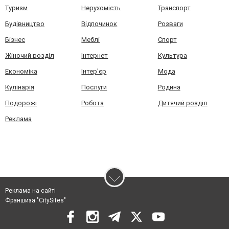
Туризм
Нерухомість
Транспорт
Будівництво
Відпочинок
Розваги
Бізнес
Меблі
Спорт
Жіночий розділ
Інтернет
Культура
Економіка
Інтер'єр
Мода
Кулінарія
Послуги
Родина
Подорожі
Робота
Дитячий розділ
Реклама
Реклама на сайті
Франшиза "CitySites"