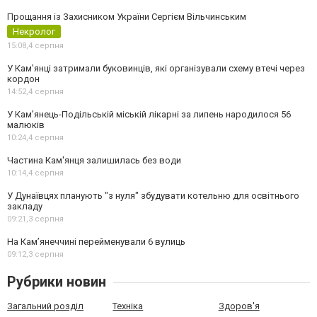
Прощання із Захисником України Сергієм Вільчинським
Некролог
15:08,
4 серпня
У Кам’янці затримали буковинців, які організували схему втечі через
кордон
14:52,
4 серпня
У Кам’янець-Подільській міській лікарні за липень народилося 56
малюків
10:24,
4 серпня
Частина Кам'янця залишилась без води
10:14,
4 серпня
У Дунаївцях планують "з нуля" збудувати котельню для освітнього
закладу
09:21,
3 серпня
На Камʼянеччині перейменували 6 вулиць
09:12,
3 серпня
Рубрики новин
Загальний розділ
Техніка
Здоров'я