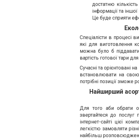
достатню кількість
інформації та іншої
Це буде сприяти еф
Екол
Спеціалісти в процесі в
які для виготовлення ко
можна було б піддавати
вартість готової тари для
Сучасні та орієнтовані н
встановлювати на свою
потрібні позиції зможе р
Найширший асорти
Для того аби обрати о
звертайтеся до послуг 
інтернет-сайті цієї ко
легкістю замовляти різні
найбільш розповсюджених