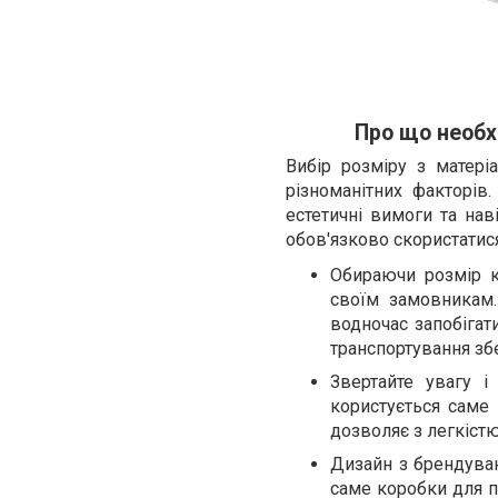
Про що необх
Вибір розміру з матері
різноманітних факторів
естетичні вимоги та нав
обов'язково скористатис
Обираючи розмір к
своїм замовникам.
водночас запобігат
транспортування збе
Звертайте увагу і
користується саме 
дозволяє з легкіст
Дизайн з брендува
саме коробки для 