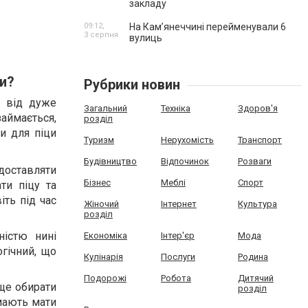
закладу
09:12,
На Камʼянеччині перейменували 6
3 серпня
вулиць
ци?
Рубрики новин
е від дуже
Загальний
Техніка
Здоров'я
аймається,
розділ
ки для піци
Туризм
Нерухомість
Транспорт
Будівництво
Відпочинок
Розваги
доставляти
Бізнес
Меблі
Спорт
ти піцу та
іть під час
Жіночий
Інтернет
Культура
розділ
ністю нині
Економіка
Інтер'єр
Мода
гічний, що
Кулінарія
Послуги
Родина
Подорожі
Робота
Дитячий
ще обирати
розділ
мають мати