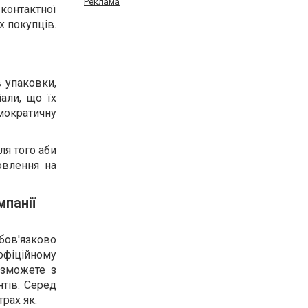
Реклама
 контактної
х покупців.
в упаковки,
али, що їх
мократичну
ля того аби
овлення на
мпанії
бов'язково
офіційному
зможете з
нтів. Серед
рах як: