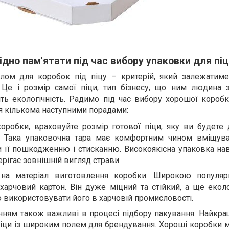
ідно пам'ятати під час вибору упаковки для пі
алом для коробок під піцу – критерій, який залежатим
. Це і розмір самої піци, тип бізнесу, що ним людина з
іть екологічність. Радимо під час вибору хорошої короб
я кількома наступними порадами:
оробки, враховуйте розмір готової піци, яку ви будете 
 Така упаковочна тара має комфортним чином вміщува
и її пошкодженню і стисканню. Високоякісна упаковка нав
рігає зовнішній вигляд страви.
 на матеріал виготовлення коробки. Широкою популяр
харчовий картон. Він дуже міцний та стійкий, а ще еколо
ю використовувати його в харчовій промисловості.
нням також важливі в процесі підбору пакування. Найкра
піци із широким полем для брендування. Хороші коробки 