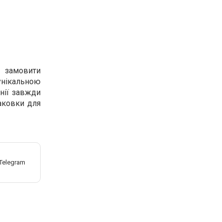
ж замовити
 унікальною
нії завжди
аковки для