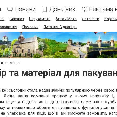
а
Новини
Довідник
Реклама н
лля
Вакансії
Нерухомість
Авто / Мото
Фотозвіти
Карта 
олошення
Помічник
Питання-Відповідь
 піци - АСПак
ір та матеріал для пакуван
а їжі сьогодні стала надзвичайно популярною через свою 
сть. Якщо ваша компанія працює у цьому напрямку і, 
ям піци та її доставкою до споживача, саме час потурбу
тару оптимальніше обрати для успішного функціонування.
на упаковка для піци, що її ви зможете замовити, напр