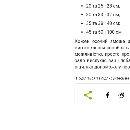
20 та 25 і 28 см;
30 та 33 і 32 см;
35 та 38 і 40 см;
45 та 50 і 100 см.
Кожен охочий зможе з 
виготовлення коробок в 
можливістю, просто про
радо вислухає ваші поб
піци, яка допоможе у про
Поділіться та підписуйтесь н