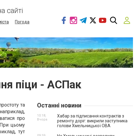
а сайті
міста
Погода
ня піци - АСПак
Останні новини
простоту та
наприклад,
10:18,
Хабар за підписання контрактів з
ватися про
Вчора
ремонту доріг: викрили заступника
 При цьому
голови Хмельницької ОВА
иклад, тут
09:59,