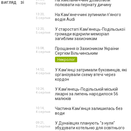
На Хмельниччині дозволили
 вигляд зі
Вчора
полювати на пернату дичину
13:20,
На Камʼянеччині зупинили п'яного
5 серпня
водія Audi
12:20,
У старостаті Кам’янець-Подільської
5 серпня
громади відкрили меморіал
загиблим захисникам
15:08,
Прощання із Захисником України
4 серпня
Сергієм Вільчинським
Некролог
14:52,
У Кам’янці затримали буковинців, які
4 серпня
організували схему втечі через
кордон
10:24,
У Кам’янець-Подільській міській
4 серпня
лікарні за липень народилося 56
малюків
10:14,
Частина Кам'янця залишилась без
4 серпня
води
09:21,
У Дунаївцях планують "з нуля"
3 серпня
збудувати котельню для освітнього