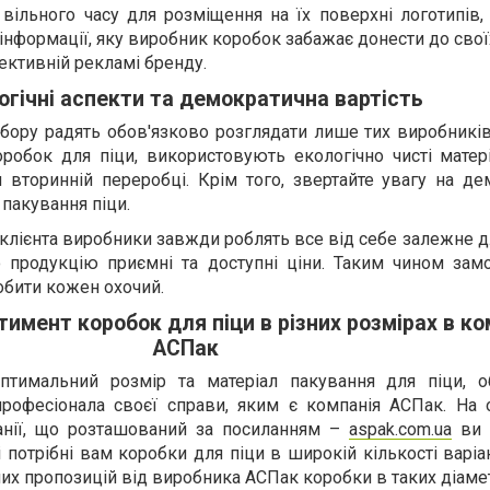
 вільного часу для розміщення на їх поверхні логотипів,
 інформації, яку виробник коробок забажає донести до свої
ективній рекламі бренду.
огічні аспекти та демократична вартість
ибору радять обов'язково розглядати лише тих виробникі
робок для піци, використовують екологічно чисті матері
 вторинній переробці. Крім того, звертайте увагу на де
 пакування піци.
а клієнта виробники завжди роблять все від себе залежне д
 продукцію приємні та доступні ціни. Таким чином зам
обити кожен охочий.
мент коробок для піци в різних розмірах в ко
АСПак
птимальний розмір та матеріал пакування для піци, о
професіонала своєї справи, яким є компанія АСПак. На 
мпанії, що розташований за посиланням –
aspak.com.ua
ви 
 потрібні вам коробки для піци в широкій кількості варіа
 пропозицій від виробника АСПак коробки в таких діамет