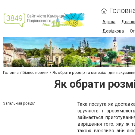
Головн
Афіша
Дозві
Довідкова
Ог
Головна
Бізнес новини
Як обрати розмір та матеріал для пакування
Як обрати розм
Загальний розділ
Така послуга як доставк
зручність і зрозумілі
займається приготуванн
вирішення того, яку ж 
також важливо аби якіс