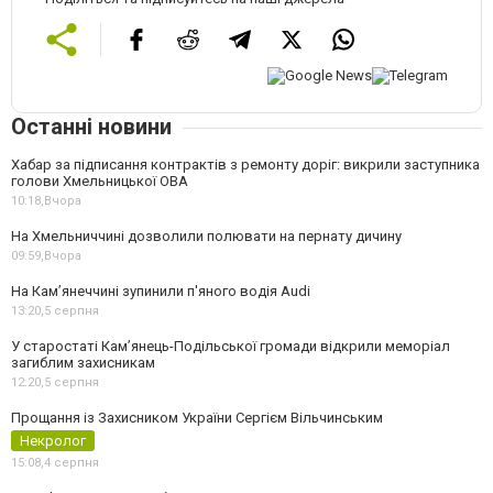
Останні новини
Хабар за підписання контрактів з ремонту доріг: викрили заступника
голови Хмельницької ОВА
10:18,
Вчора
На Хмельниччині дозволили полювати на пернату дичину
09:59,
Вчора
На Камʼянеччині зупинили п'яного водія Audi
13:20,
5 серпня
У старостаті Кам’янець-Подільської громади відкрили меморіал
загиблим захисникам
12:20,
5 серпня
Прощання із Захисником України Сергієм Вільчинським
Некролог
15:08,
4 серпня