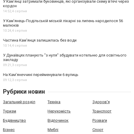
У Кам’янці затримали буковинців, які організували схему втечі через
кордон
14:52,
4 серпня
У Кам’янець-Подільській міській лікарні за липень народилося 56
малюків
10:24,
4 серпня
Частина Кам'янця залишилась без води
10:14,
4 серпня
У Дунаївцях планують "з нуля" збудувати котельню для освітнього
закладу
09:21,
3 серпня
На Камʼянеччині перейменували 6 вулиць
09:12,
3 серпня
Рубрики новин
Загальний розділ
Техніка
Здоров'я
Туризм
Нерухомість
Транспорт
Будівництво
Відпочинок
Розваги
Бізнес
Меблі
Спорт