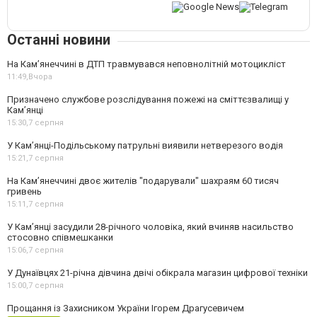
Останні новини
На Кам’янеччині в ДТП травмувався неповнолітній мотоцикліст
11:49,
Вчора
Призначено службове розслідування пожежі на сміттєзвалищі у
Кам’янці
15:30,
7 серпня
У Кам’янці-Подільському патрульні виявили нетверезого водія
15:21,
7 серпня
На Камʼянеччині двоє жителів "подарували" шахраям 60 тисяч
гривень
15:11,
7 серпня
У Камʼянці засудили 28-річного чоловіка, який вчиняв насильство
стосовно співмешканки
15:06,
7 серпня
У Дунаївцях 21-річна дівчина двічі обікрала магазин цифрової техніки
15:00,
7 серпня
Прощання із Захисником України Ігорем Драгусевичем