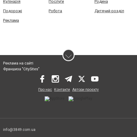
Кулінарія
Послуги
Родина
Подорожі
Робота
Дитячий розділ
Реклама
Реклама на сайті
Франшиза "CitySites"
Про нас
Контакти
Автори проєкту
info@3849.com.ua