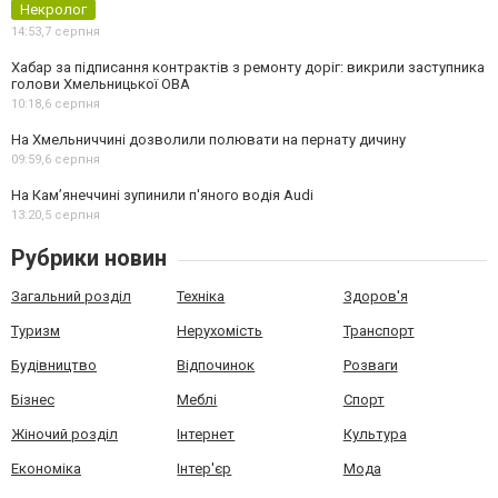
Некролог
14:53,
7 серпня
Хабар за підписання контрактів з ремонту доріг: викрили заступника
голови Хмельницької ОВА
10:18,
6 серпня
На Хмельниччині дозволили полювати на пернату дичину
09:59,
6 серпня
На Камʼянеччині зупинили п'яного водія Audi
13:20,
5 серпня
Рубрики новин
Загальний розділ
Техніка
Здоров'я
Туризм
Нерухомість
Транспорт
Будівництво
Відпочинок
Розваги
Бізнес
Меблі
Спорт
Жіночий розділ
Інтернет
Культура
Економіка
Інтер'єр
Мода